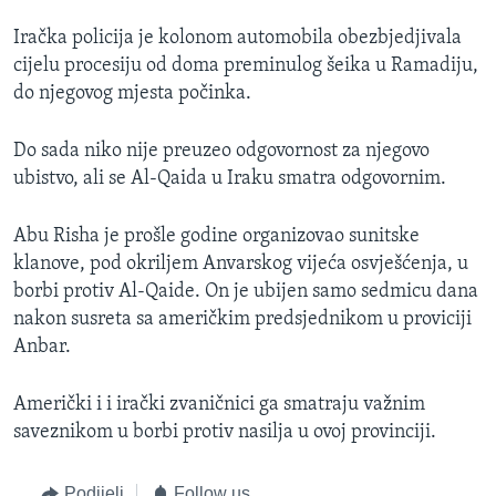
MAGAZIN
Iračka policija je kolonom automobila obezbjedjivala
O GLASU AMERIKE
cijelu procesiju od doma preminulog šeika u Ramadiju,
do njegovog mjesta počinka.
Learning English
Do sada niko nije preuzeo odgovornost za njegovo
ubistvo, ali se Al-Qaida u Iraku smatra odgovornim.
PRATITE NAS
Abu Risha je prošle godine organizovao sunitske
klanove, pod okriljem Anvarskog vijeća osvješćenja, u
Jezici
borbi protiv Al-Qaide. On je ubijen samo sedmicu dana
nakon susreta sa američkim predsjednikom u proviciji
Anbar.
Američki i i irački zvaničnici ga smatraju važnim
saveznikom u borbi protiv nasilja u ovoj provinciji.
Podijeli
Follow us