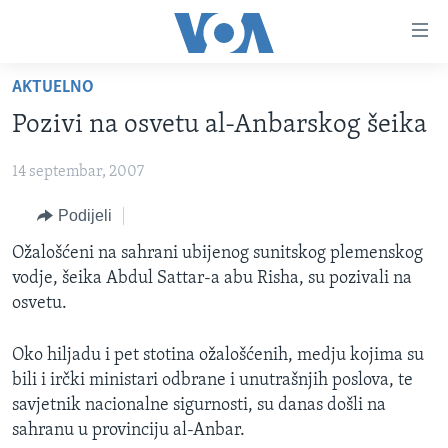
Linkovi
Pređi
na
AKTUELNO
glavni
TV PROGRAM
sadržaj
Pozivi na osvetu al-Anbarskog šeika
VIDEO
Pređi
na
14 septembar, 2007
FOTOGRAFIJE DANA
glavnu
VIJESTI
Podijeli
navigaciju
Idi
NAUKA I TEHNOLOGIJA
SJEDINJENE AMERIČKE DRŽAVE
Ožalošćeni na sahrani ubijenog sunitskog plemenskog
na
vodje, šeika Abdul Sattar-a abu Risha, su pozivali na
SPECIJALNI PROJEKTI
BOSNA I HERCEGOVINA
pretragu
osvetu.
KORUPCIJA
SVIJET
Oko hiljadu i pet stotina ožalošćenih, medju kojima su
SLOBODA MEDIJA
bili i irčki ministari odbrane i unutrašnjih poslova, te
ŽENSKA STRANA
savjetnik nacionalne sigurnosti, su danas došli na
sahranu u provinciju al-Anbar.
IZBJEGLIČKA STRANA