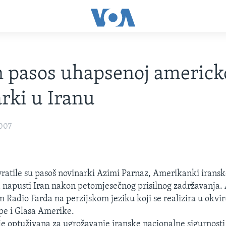
 pasos uhapsenoj americk
rki u Iranu
2007
 vratile su pasoš novinarki Azimi Parnaz, Amerikanki iransk
da napusti Iran nakon petomjesečnog prisilnog zadržavanja
m Radio Farda na perzijskom jeziku koji se realizira u okvi
pe i Glasa Amerike.
e optuživana za ugrožavanje iranske nacionalne sigurnosti 