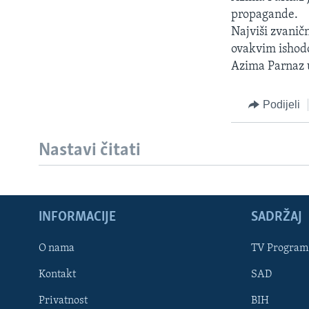
MAGAZIN
propagande.
O GLASU AMERIKE
Najviši zvanič
ovakvim ishod
Azima Parnaz u
Podijeli
Nastavi čitati
INFORMACIJE
SADRŽAJ
O nama
TV Program
Learning English
Kontakt
SAD
Privatnost
BIH
PRATITE NAS