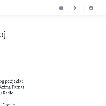
oj
og porijekla i
. Azima Parnaz
ru Radio
i širenje