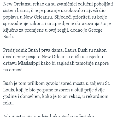
New Orelansu rekao da su zvaničnici odlučni poboljšati
MAGAZIN
sistem brana, čije je pucanje uzrokovalo najveći dio
O GLASU AMERIKE
poplava u New Orleansu. Slijedeći prioriteti su bolje
sprovodjenje zakona i unapredjenje obrazovanja što je
Learning English
ključno za promjene u ovoj regiji, dodao je George
Bush.
PRATITE NAS
Predsjednik Bush i prva dama, Laura Bush su nakon
dvodnevne posjete New Orleansu otišli u susjednu
državu Mississippi kako bi sagledali tamošnje napore
Jezici
na obnovi.
Bush je tom prilikom govoio ispred mosta u zaljevu St.
Louis, koji je bio potpuno razoren u oluji prije dvije
godine i obnovljen, kako je to on rekao, u rekordnom
roku.
Administracija predsjednika Busha je žestoko