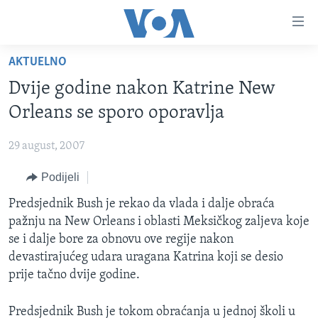
Linkovi
Pređi
na
AKTUELNO
glavni
TV PROGRAM
sadržaj
Dvije godine nakon Katrine New
VIDEO
Pređi
Orleans se sporo oporavlja
na
FOTOGRAFIJE DANA
glavnu
29 august, 2007
VIJESTI
navigaciju
Idi
Podijeli
NAUKA I TEHNOLOGIJA
SJEDINJENE AMERIČKE DRŽAVE
na
SPECIJALNI PROJEKTI
Predsjednik Bush je rekao da vlada i dalje obraća
BOSNA I HERCEGOVINA
pretragu
pažnju na New Orleans i oblasti Meksičkog zaljeva koje
KORUPCIJA
SVIJET
se i dalje bore za obnovu ove regije nakon
SLOBODA MEDIJA
devastirajućeg udara uragana Katrina koji se desio
prije tačno dvije godine.
ŽENSKA STRANA
IZBJEGLIČKA STRANA
Predsjednik Bush je tokom obraćanja u jednoj školi u