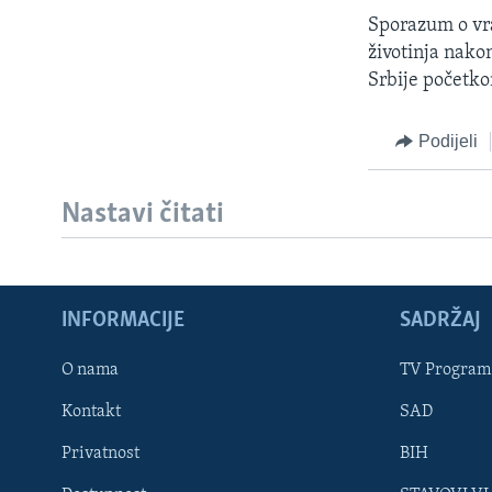
MAGAZIN
Sporazum o vra
O GLASU AMERIKE
životinja nako
Srbije početk
Podijeli
Nastavi čitati
INFORMACIJE
SADRŽAJ
O nama
TV Program
Kontakt
SAD
Learning English
Privatnost
BIH
PRATITE NAS