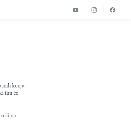
rasnih konja-
i tim će
našli na