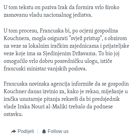
MAGAZIN
U tom tekstu on poziva Irak da formira vrlo široko
zasnovanu vladu nacionalnog jedistva.
O GLASU AMERIKE
U tom procesu, Francuska bi, po ocjeni gospodina
Learning English
Kouchnera, mogla osigurati ”svjež pristup”, s obzirom
na veze sa lokalnim iračkim zajednicama i prijateljske
PRATITE NAS
veze koje ima sa Sjedinjenim Državama. To bio joj
omogućilo vrlo dobru posredničku ulogu, ističe
francuski ministar vanjskih poslova.
Jezici
Francuska novinska agencija informiše da se gospodin
Kouchner danas izvinio za, kako je rekao, miješanje u
iračka unutarnje pitanja rekavši da bi predsjednik
vlade Iraka Nouri al-Maliki trebalo da podnese
ostavku.
Podijeli
Follow us