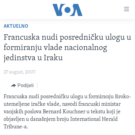
Linkovi
Pređi
na
AKTUELNO
glavni
TV PROGRAM
sadržaj
Francuska nudi posredničku ulogu u
VIDEO
Pređi
formiranju vlade nacionalnog
na
FOTOGRAFIJE DANA
jedinstva u Iraku
glavnu
VIJESTI
navigaciju
27 august, 2007
Idi
NAUKA I TEHNOLOGIJA
SJEDINJENE AMERIČKE DRŽAVE
na
Podijeli
SPECIJALNI PROJEKTI
BOSNA I HERCEGOVINA
pretragu
Francuska nudi posredničku ulogu u formiranju široko-
KORUPCIJA
SVIJET
utemeljene iračke vlade, navodi francuski ministar
SLOBODA MEDIJA
vanjskih poslova Bernard Kouchner u tekstu koji je
ŽENSKA STRANA
objavljen u današnjem broju International Herald
Tribune-a.
IZBJEGLIČKA STRANA