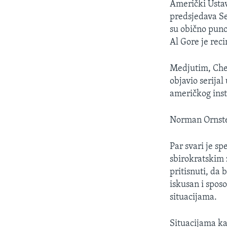
Američki Ustav
predsjedava Se
su obično puno
Al Gore je reci
Medjutim, Che
objavio serija
američkog inst
Norman Ornstei
Par svari je sp
sbirokratskim
pritisnuti, da b
iskusan i sposo
situacijama.
Situacijama ka