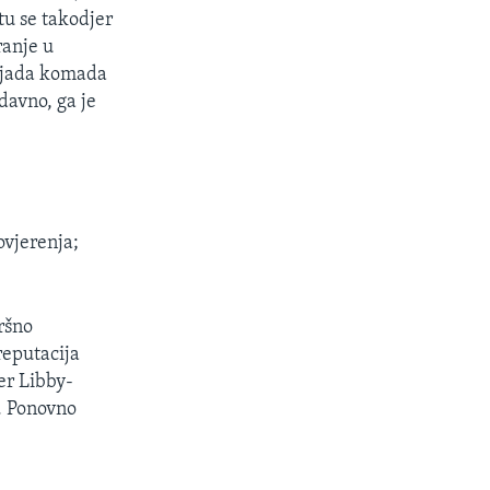
tu se takodjer
ranje u
iljada komada
davno, ga je
vjerenja;
ršno
reputacija
er Libby-
e. Ponovno