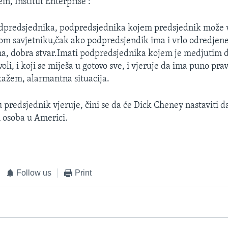
n, Institut Enterprise :
dpredsjednika, podpredsjednika kojem predsjednik može v
om savjetniku,čak ako podpredsjendik ima i vrlo odredjene
a, dobra stvar.Imati podpredsjednika kojem je medjutim d
voli, i koji se miješa u gotovo sve, i vjeruje da ima puno pravo
ažem, alarmantna situacija.
 predsjednik vjeruje, čini se da će Dick Cheney nastaviti 
 osoba u Americi.
Follow us
Print