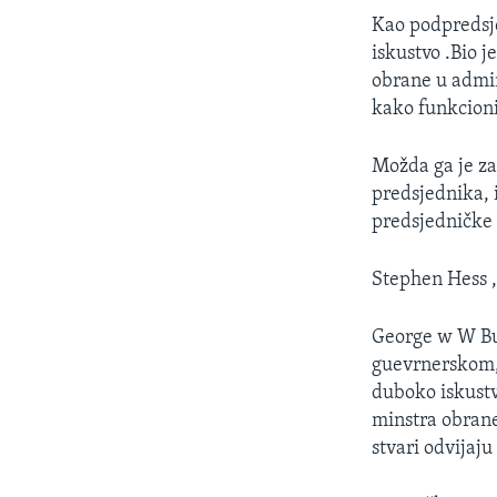
MAGAZIN
Kao podpredsje
O GLASU AMERIKE
iskustvo .Bio j
obrane u admin
kako funkcion
Možda ga je za
predsjednika, 
predsjedničke 
Stephen Hess , 
George w W Bus
guevrnerskom, 
duboko iskustv
minstra obrane
stvari odvijaj