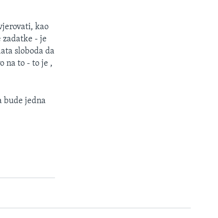
jerovati, kao
 zadatke - je
ata sloboda da
 na to - to je ,
da bude jedna