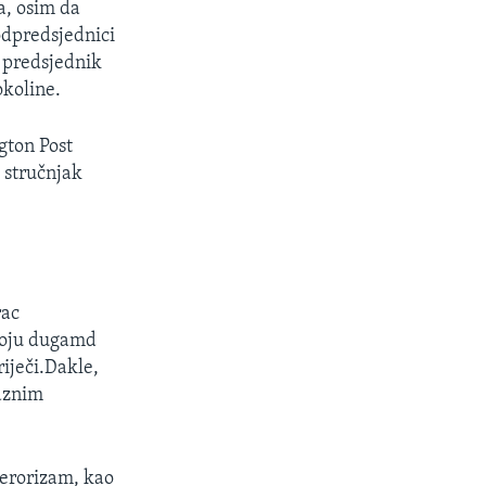
a, osim da
odpredsjednici
i predsjednik
okoline.
gton Post
 stručnjak
rac
koju dugamd
riječi.Dakle,
raznim
terorizam, kao