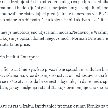
 ne odredjuje striktno odredjenu ulogu za podpredsjednik
natom, i bude ključni glas u nerješenom glasanju.Raniji p
 putovali, predstavljajući predsjednike u inozemstvu. Bivš
mo odabrao sebi područje u kojem će biti aktivan - zaštita 
ney je neuobičajeno utjecajan i moćan.Nedavno je Washin
l u kojem je opisan domet njegove moći. Norman Ornstein je
ituta Enterprise:
n Institut Enterprise :
ecifično za Cheneya; kao prvo,vrlo je sposoban i odlučan bo
 zavrzlamama.Kroz decenije iskustva, on jednostavno zna 
i se nešto otvorilo, da bi se nešto dogodilo, ili da se nešto sp
ban, jakog mišljenja i stajališta koje primjenjuje u razno-
kve su rat u Iraku, ispitivanje i tretman osumnjičenika za 