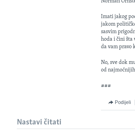
Norman Ornstei
Imati jakog po
jakom političk
sasvim prigodn
hoda i čini šta 
da vam pravo k
No, sve dok mu
od najmoćnijih
###
Podijeli
Nastavi čitati