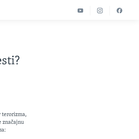
sti?
v terorizma,
je značajnu
sa: