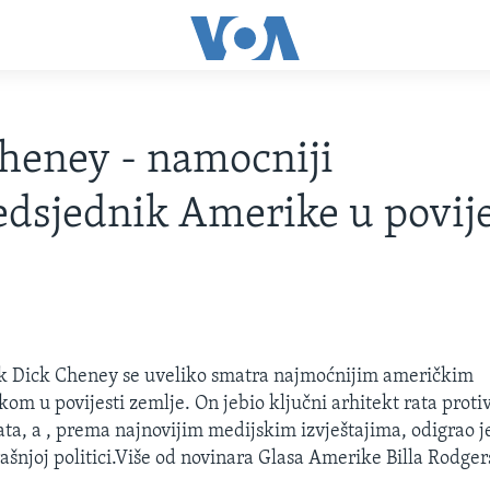
heney - namocniji
dsjednik Amerike u povije
k Dick Cheney se uveliko smatra najmoćnijim američkim
om u povijesti zemlje. On jebio ključni arhitekt rata proti
rata, a , prema najnovijim medijskim izvještajima, odigrao 
rašnjoj politici.Više od novinara Glasa Amerike Billa Rodger