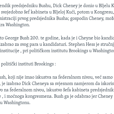
ndik predsjedniku Bushu, Dick Cheney je donio u BIjelu 
e svojedobno šef kabineta u BIjeloj Kući, potom u Kongresu,
istraciji prvog predsjednika Busha; gospodin Cheney, može
ira Washington.
to George Bush 200. te godine, kada je i Cheyne bio kandi
izabrao za svog para u kandidaturi. Stephen Hess je stručnj
institucije , pri političkom institutu Brookings u Washingto
politički instituti Brookings :
h, koji nije imao iskustva na federalnom nivou, već samo
je izabrao Dick Cheneya sa svjesnom namjerom da iskorist
o na federalnom nivou, iskustvo šefa kabineta predsjednik
 , i moćnoga kongresmena. Bush ga je odabrao jer Cheney 
u u Washingtonu.