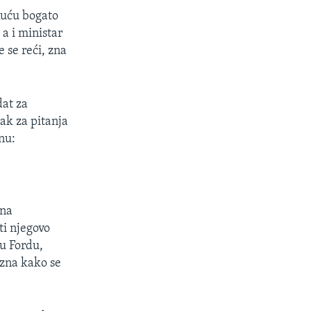
Kuću bogato
 a i ministar
 se reći, zna
dat za
ak za pitanja
nu:
 na
i njegovo
u Fordu,
zna kako se