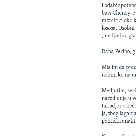
i odabir poten
bavi Cheney-ev
razmirici oko 
lososa. Osobni
,medjutim, gla
Dana Perino, g
Mislim da pre
nekim ko na u
Medjutim, seri
naredjenje u ve
takodjer ošteć
ja,zbog laganj
politički anal