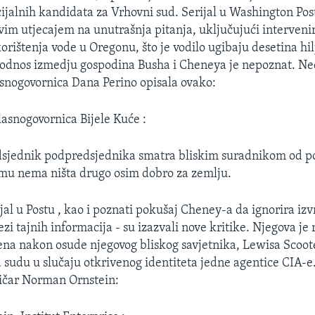
cijalnih kandidata za Vrhovni sud. Serijal u Washington Pos
im utjecajem na unutrašnja pitanja, uključujući interveni
korištenja vode u Oregonu, što je vodilo ugibaju desetina h
 odnos izmedju gospodina Busha i Cheneya je nepoznat. Ne
snogovornica Dana Perino opisala ovako:
lasnogovornica Bijele Kuće :
dsjednik podpredsjednika smatra bliskim suradnikom od po
mu nema ništa drugo osim dobro za zemlju.
jal u Postu , kao i poznati pokušaj Cheney-a da ignorira izv
zi tajnih informacija - su izazvali nove kritike. Njegova je 
ena nakon osude njegovog bliskog savjetnika, Lewisa Scoot
a sudu u slučaju otkrivenog identiteta jedne agentice CIA-
itičar Norman Ornstein: