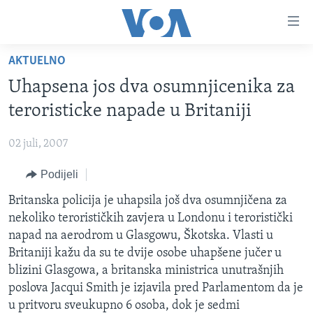
Linkovi
Pređi
na
AKTUELNO
glavni
TV PROGRAM
sadržaj
Uhapsena jos dva osumnjicenika za
VIDEO
Pređi
teroristicke napade u Britaniji
na
FOTOGRAFIJE DANA
glavnu
02 juli, 2007
VIJESTI
navigaciju
Idi
Podijeli
NAUKA I TEHNOLOGIJA
SJEDINJENE AMERIČKE DRŽAVE
na
SPECIJALNI PROJEKTI
Britanska policija je uhapsila još dva osumnjičena za
BOSNA I HERCEGOVINA
pretragu
nekoliko terorističkih zavjera u Londonu i teroristički
KORUPCIJA
SVIJET
napad na aerodrom u Glasgowu, Škotska. Vlasti u
SLOBODA MEDIJA
Britaniji kažu da su te dvije osobe uhapšene jučer u
blizini Glasgowa, a britanska ministrica unutrašnjih
ŽENSKA STRANA
poslova Jacqui Smith je izjavila pred Parlamentom da je
IZBJEGLIČKA STRANA
u pritvoru sveukupno 6 osoba, dok je sedmi