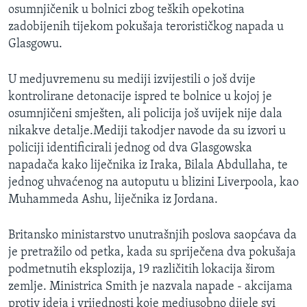
osumnjičenik u bolnici zbog teških opekotina
MAGAZIN
zadobijenih tijekom pokušaja terorističkog napada u
O GLASU AMERIKE
Glasgowu.
Learning English
U medjuvremenu su mediji izvijestili o još dvije
kontrolirane detonacije ispred te bolnice u kojoj je
PRATITE NAS
osumnjičeni smješten, ali policija još uvijek nije dala
nikakve detalje.Mediji takodjer navode da su izvori u
policiji identificirali jednog od dva Glasgowska
napadača kako liječnika iz Iraka, Bilala Abdullaha, te
Jezici
jednog uhvaćenog na autoputu u blizini Liverpoola, kao
Muhammeda Ashu, liječnika iz Jordana.
Britansko ministarstvo unutrašnjih poslova saopćava da
je pretražilo od petka, kada su spriječena dva pokušaja
podmetnutih eksplozija, 19 različitih lokacija širom
zemlje. Ministrica Smith je nazvala napade - akcijama
protiv ideja i vrijednosti koje medjusobno dijele svi