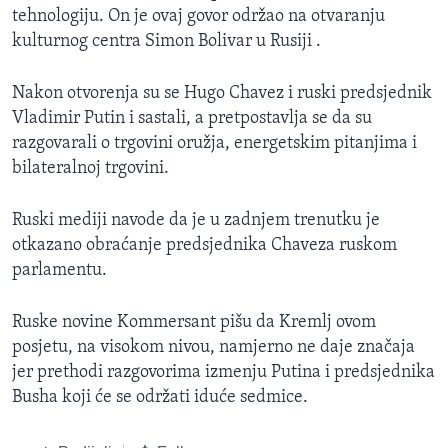
tehnologiju. On je ovaj govor održao na otvaranju
MAGAZIN
kulturnog centra Simon Bolivar u Rusiji .
O GLASU AMERIKE
Nakon otvorenja su se Hugo Chavez i ruski predsjednik
Learning English
Vladimir Putin i sastali, a pretpostavlja se da su
razgovarali o trgovini oružja, energetskim pitanjima i
PRATITE NAS
bilateralnoj trgovini.
Ruski mediji navode da je u zadnjem trenutku je
otkazano obraćanje predsjednika Chaveza ruskom
Jezici
parlamentu.
Ruske novine Kommersant pišu da Kremlj ovom
posjetu, na visokom nivou, namjerno ne daje značaja
jer prethodi razgovorima izmenju Putina i predsjednika
Busha koji će se održati iduće sedmice.