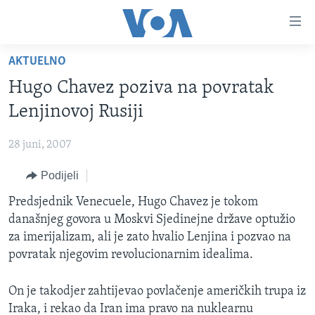
Linkovi
Pređi
na
AKTUELNO
glavni
TV PROGRAM
sadržaj
Hugo Chavez poziva na povratak
VIDEO
Pređi
Lenjinovoj Rusiji
na
FOTOGRAFIJE DANA
glavnu
28 juni, 2007
VIJESTI
navigaciju
Idi
Podijeli
NAUKA I TEHNOLOGIJA
SJEDINJENE AMERIČKE DRŽAVE
na
SPECIJALNI PROJEKTI
Predsjednik Venecuele, Hugo Chavez je tokom
BOSNA I HERCEGOVINA
pretragu
današnjeg govora u Moskvi Sjedinejne države optužio
KORUPCIJA
SVIJET
za imerijalizam, ali je zato hvalio Lenjina i pozvao na
SLOBODA MEDIJA
povratak njegovim revolucionarnim idealima.
ŽENSKA STRANA
On je takodjer zahtijevao povlačenje američkih trupa iz
IZBJEGLIČKA STRANA
Iraka, i rekao da Iran ima pravo na nuklearnu