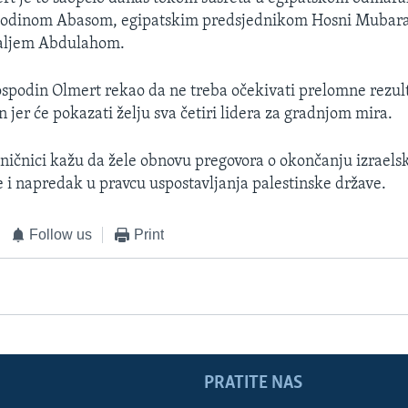
podinom Abasom, egipatskim predsjednikom Hosni Mubar
aljem Abdulahom.
ospodin Olmert rekao da ne treba očekivati prelomne rezulta
n jer će pokazati želju sva četiri lidera za gradnjom mira.
aničnici kažu da žele obnovu pregovora o okončanju izraels
i napredak u pravcu uspostavljanja palestinske države.
Follow us
Print
PRATITE NAS