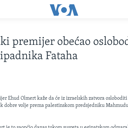
ski premijer obećao oslobod
ipadnika Fataha
ijer Ehud Olmert kaže da će iz izraelskih zatvora oslobodit
ak dobre volje prema palestinskom predsjedniku Mahmudu
t je to saopćio danas tokom susreta u egipatskom odmaral