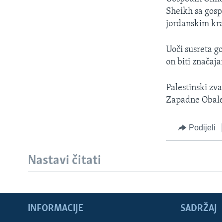
MAGAZIN
Sheikh sa gos
O GLASU AMERIKE
jordanskim kr
Uoči susreta g
on biti značaja
Palestinski zv
Zapadne Obale 
Podijeli
Nastavi čitati
INFORMACIJE
SADRŽAJ