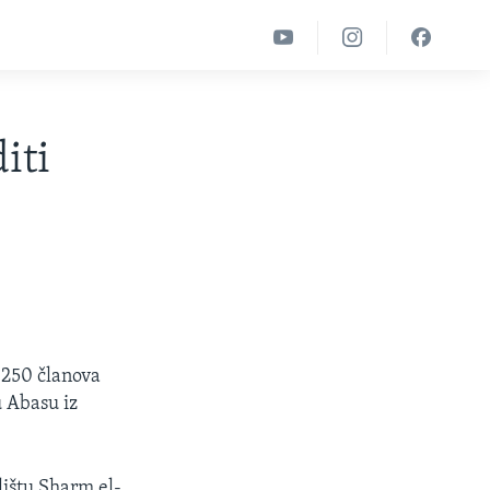
iti
i 250 članova
 Abasu iz
ištu Sharm el-