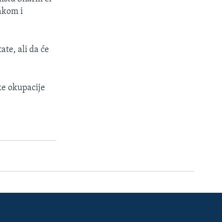
akom i
te, ali da će
ke okupacije