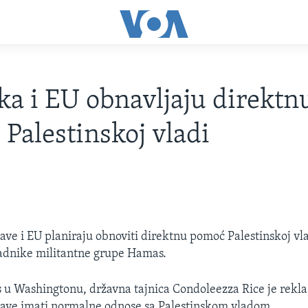
a i EU obnavljaju direktn
Palestinskoj vladi
ave i EU planiraju obnoviti direktnu pomoć Palestinskoj vl
padnike militantne grupe Hamas.
 u Washingtonu, državna tajnica Condoleezza Rice je rekla
žave imati normalne odnose sa Palestinskom vladom.