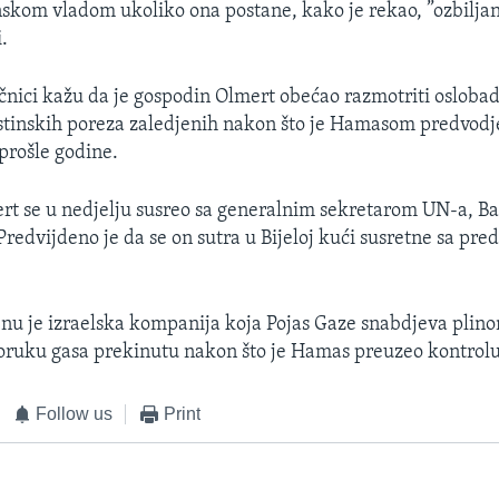
skom vladom ukoliko ona postane, kako je rekao, ”ozbilja
.
ičnici kažu da je gospodin Olmert obećao razmotriti osloba
stinskih poreza zaledjenih nakon što je Hamasom predvodj
 prošle godine.
rt se u nedjelju susreo sa generalnim sekretarom UN-a, 
redvijdeno je da se on sutra u Bijeloj kući susretne sa pr
u je izraelska kompanija koja Pojas Gaze snabdjeva plino
poruku gasa prekinutu nakon što je Hamas preuzeo kontrolu 
Follow us
Print