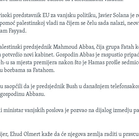
isoki predstavnik EU za vanjsku politiku, Javier Solana je 
pomoć palestinskoj vladi na čijem se čelu sada nalazi, neov
lam Fayyad.
palestinski predsjednik Mahmoud Abbas, čija grupa Fatah k
potvrdio novi kabinet. Gospodin Abbas je raspustio prip
h-u sa mjesta premijera nakon što je Hamas prošle sedmi
 u borbama sa Fatahom.
 su saopćili da je predsjednik Bush u današnjem telefonsak
gospodinu Abbasu.
i ministar vanjskih poslova je pozvao na dijalog izmedju pa
ijer, Ehud Olmert kaže da će njegova zemlja raditi u pravcu