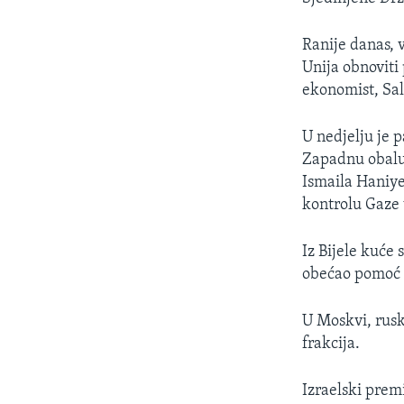
MAGAZIN
O GLASU AMERIKE
Ranije danas, v
Unija obnoviti 
ekonomist, Sa
U nedjelju je 
Zapadnu obalu 
Ismaila Haniye
kontrolu Gaze
Iz Bijele kuće
obećao pomoć 
U Moskvi, rusk
frakcija.
Izraelski prem