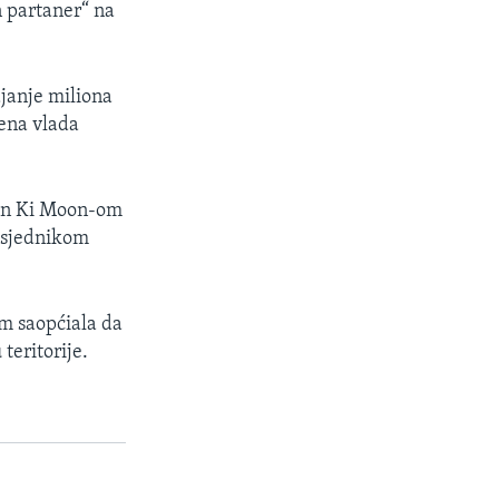
n partaner“ na
djanje miliona
ena vlada
Ban Ki Moon-om
edsjednikom
m saopćiala da
teritorije.