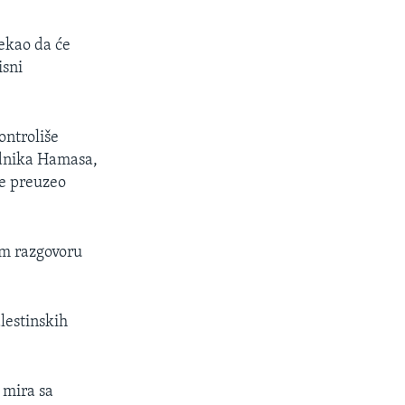
rekao da će
isni
ontroliše
adnika Hamasa,
ce preuzeo
om razgovoru
lestinskih
 mira sa