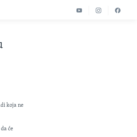
u
adi koja ne
 da će