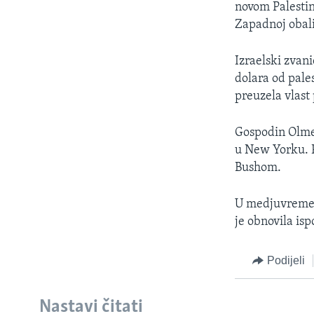
novom Palestin
Zapadnoj obali
Izraelski zvan
dolara od pale
preuzela vlast
Gospodin Olme
u New Yorku. P
Bushom.
U medjuvremen
je obnovila is
Podijeli
Nastavi čitati