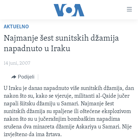
Linkovi
Pređi
na
AKTUELNO
glavni
TV PROGRAM
sadržaj
Najmanje šest sunitskih džamija
VIDEO
Pređi
napadnuto u Iraku
na
FOTOGRAFIJE DANA
glavnu
14 juni, 2007
VIJESTI
navigaciju
Idi
Podijeli
NAUKA I TEHNOLOGIJA
SJEDINJENE AMERIČKE DRŽAVE
na
SPECIJALNI PROJEKTI
U Iraku je danas napadnuto više sunitskih džamija, dan
BOSNA I HERCEGOVINA
pretragu
nakon što su, kako se vjeruje, militanti al-Qaide jučer
KORUPCIJA
SVIJET
napali šiitsku džamiju u Samari. Najmanje šest
SLOBODA MEDIJA
sunitskih džamija su spaljene ili oštećene eksplozivom
nakon što su u jučerašnjim bombaškim napadima
ŽENSKA STRANA
srušena dva minareta džamije Askariya u Samari. Nije
IZBJEGLIČKA STRANA
izvješteno da ima žrtava.