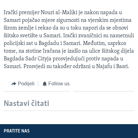
MAGAZIN
Irački premijer Nouri al-Maliki je nakon napada u
O GLASU AMERIKE
Samari pojačao mjere sigurnosti na vjerskim mjestima
širom zemlje i rekao da su u toku napori da se obnovi
Learning English
šiitsko svetište u Samari. Irački zvaničnici su nametnuli
policijski sat u Bagdadu i Samari. Međutim, usprkos
PRATITE NAS
tome, na stotine Iračana je izašlo na ulice šiitskog dijela
Bagdada Sadr Cityja prosvjedujući protiv napada u
Samari. Prosvjedi su također održani u Najafu i Basri.
Jezici
Podijeli
Follow us
Nastavi čitati
PRATITE NAS