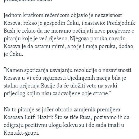
MAGAZIN
Jednom kratkom rečenicom objavio je nezavisnost
O GLASU AMERIKE
Kosova, rekao je gospodin Čeku, i nastavio: Predsjednik
Bush je rekao da ne moramo počinjati nove pregovore o
Learning English
pitanju koje je već riješeno. Njegova poruka narodu
Kosova je da ostanu mirni, a to je i moja poruka, dodao
PRATITE NAS
je Čeku.
”Kamen spoticanja usvajanju rezolucije o nezavisnosti
Kosava u Vijeću sigurnosti Ujedinjenih nacija bila je
Jezici
stalna prijetnja Rusije da će uložiti veto na svaki
prijedlog kojim nisu zadovoljene obje strane.“
Na to pitanje se jučer obratio zamjenik premijera
Kosoava Lutfi Haziri: Što se tiče Rusa, pozivamo ih da
odigraju pozitivnu ulogu kakvu su i do sada imali u
Kontakt-grupi.