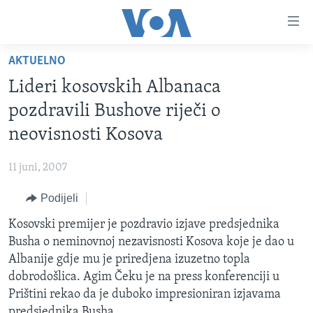
Linkovi
Pređi
na
AKTUELNO
glavni
TV PROGRAM
sadržaj
Lideri kosovskih Albanaca
VIDEO
Pređi
pozdravili Bushove riječi o
na
FOTOGRAFIJE DANA
neovisnosti Kosova
glavnu
VIJESTI
navigaciju
11 juni, 2007
Idi
NAUKA I TEHNOLOGIJA
SJEDINJENE AMERIČKE DRŽAVE
na
Podijeli
SPECIJALNI PROJEKTI
BOSNA I HERCEGOVINA
pretragu
Kosovski premijer je pozdravio izjave predsjednika
KORUPCIJA
SVIJET
Busha o neminovnoj nezavisnosti Kosova koje je dao u
SLOBODA MEDIJA
Albanije gdje mu je priredjena izuzetno topla
ŽENSKA STRANA
dobrodošlica. Agim Čeku je na press konferenciji u
Prištini rekao da je duboko impresioniran izjavama
IZBJEGLIČKA STRANA
predsjednika Busha.