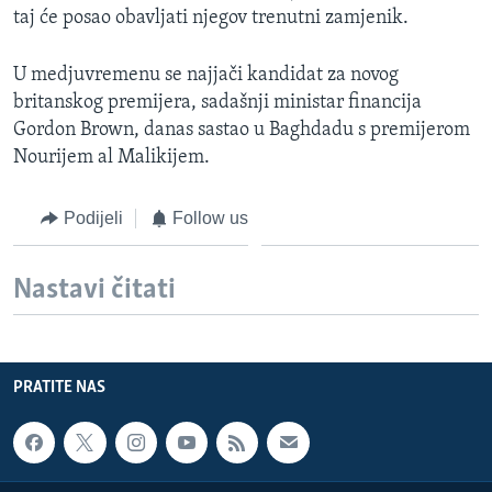
taj će posao obavljati njegov trenutni zamjenik.
MAGAZIN
O GLASU AMERIKE
U medjuvremenu se najjači kandidat za novog
britanskog premijera, sadašnji ministar financija
Learning English
Gordon Brown, danas sastao u Baghdadu s premijerom
Nourijem al Malikijem.
PRATITE NAS
Podijeli
Follow us
Jezici
Nastavi čitati
PRATITE NAS