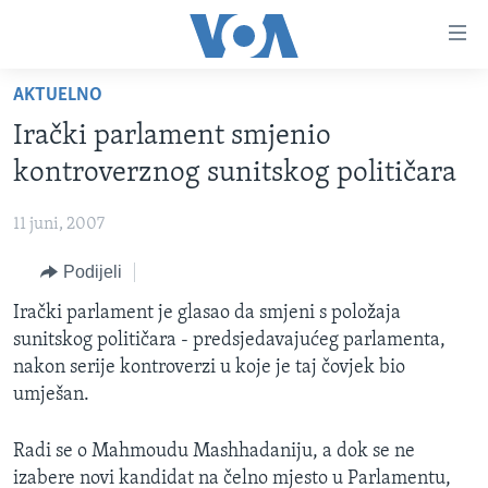
Linkovi
Pređi
na
AKTUELNO
glavni
TV PROGRAM
sadržaj
Irački parlament smjenio
VIDEO
Pređi
kontroverznog sunitskog političara
na
FOTOGRAFIJE DANA
glavnu
11 juni, 2007
VIJESTI
navigaciju
Idi
Podijeli
NAUKA I TEHNOLOGIJA
SJEDINJENE AMERIČKE DRŽAVE
na
SPECIJALNI PROJEKTI
Irački parlament je glasao da smjeni s položaja
BOSNA I HERCEGOVINA
pretragu
sunitskog političara - predsjedavajućeg parlamenta,
KORUPCIJA
SVIJET
nakon serije kontroverzi u koje je taj čovjek bio
SLOBODA MEDIJA
umješan.
ŽENSKA STRANA
Radi se o Mahmoudu Mashhadaniju, a dok se ne
IZBJEGLIČKA STRANA
izabere novi kandidat na čelno mjesto u Parlamentu,