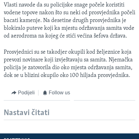
Vlasti navode da su policijske snage počele koristiti
MAGAZIN
vodene topove nakon što su neki od prosvjednika počeli
O GLASU AMERIKE
bacati kamenje. Na desetine drugih prosvjednika je
blokiralo puteve koji ka mjestu održavanja samita vode
Learning English
od aerodroma na kojeg će stići većina šefova država.
PRATITE NAS
Prosvjednici su se takodjer okupili kod željeznice koja
prevozi novinare koji izvještavaju sa samita. Njemačka
policija je zatovorila dio oko mjesta održavanja samita,
dok se u blizini okupilo oko 100 hiljada prosvjednika.
Jezici
Podijeli
Follow us
Nastavi čitati