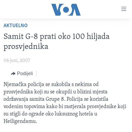
Linkovi
Pređi
na
AKTUELNO
glavni
TV PROGRAM
sadržaj
Samit G-8 prati oko 100 hiljada
VIDEO
Pređi
prosvjednika
na
FOTOGRAFIJE DANA
glavnu
06 juni, 2007
VIJESTI
navigaciju
Idi
Podijeli
NAUKA I TEHNOLOGIJA
SJEDINJENE AMERIČKE DRŽAVE
na
SPECIJALNI PROJEKTI
Njemačka policija se sukobila s nekima od
BOSNA I HERCEGOVINA
pretragu
prosvjednika koji su se okupili u blizini mjesta
KORUPCIJA
SVIJET
održavanja samita Grupe 8. Policija se koristila
SLOBODA MEDIJA
vodenim topovima kako bi rastjerala prosvjednike koji
su stigli do ograde oko luksuznog hotela u
ŽENSKA STRANA
Heiligendamu.
IZBJEGLIČKA STRANA