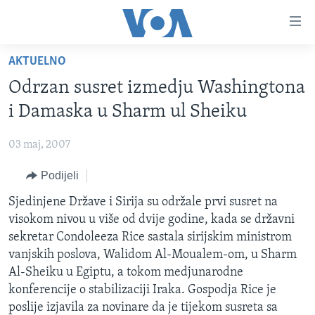
Linkovi
Pređi
na
AKTUELNO
glavni
TV PROGRAM
sadržaj
Odrzan susret izmedju Washingtona
VIDEO
Pređi
i Damaska u Sharm ul Sheiku
na
FOTOGRAFIJE DANA
glavnu
03 maj, 2007
VIJESTI
navigaciju
Idi
Podijeli
NAUKA I TEHNOLOGIJA
SJEDINJENE AMERIČKE DRŽAVE
na
SPECIJALNI PROJEKTI
Sjedinjene Države i Sirija su održale prvi susret na
BOSNA I HERCEGOVINA
pretragu
visokom nivou u više od dvije godine, kada se državni
KORUPCIJA
SVIJET
sekretar Condoleeza Rice sastala sirijskim ministrom
SLOBODA MEDIJA
vanjskih poslova, Walidom Al-Moualem-om, u Sharm
Al-Sheiku u Egiptu, a tokom medjunarodne
ŽENSKA STRANA
konferencije o stabilizaciji Iraka. Gospodja Rice je
IZBJEGLIČKA STRANA
poslije izjavila za novinare da je tijekom susreta sa