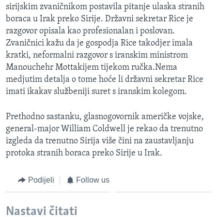
sirijskim zvaničnikom postavila pitanje ulaska stranih
MAGAZIN
boraca u Irak preko Sirije. Državni sekretar Rice je
O GLASU AMERIKE
razgovor opisala kao profesionalan i poslovan.
Zvaničnici kažu da je gospodja Rice takodjer imala
Learning English
kratki, neformalni razgovor s iranskim ministrom
Manouchehr Mottakijem tijekom ručka.Nema
PRATITE NAS
medjutim detalja o tome hoće li državni sekretar Rice
imati ikakav službeniji suret s iranskim kolegom.
Prethodno sastanku, glasnogovornik američke vojske,
Jezici
general-major William Coldwell je rekao da trenutno
izgleda da trenutno Sirija više čini na zaustavljanju
protoka stranih boraca preko Sirije u Irak.
Podijeli
Follow us
Nastavi čitati