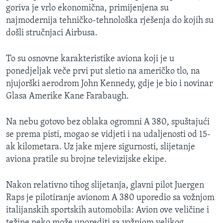
goriva je vrlo ekonomična, primijenjena su
MAGAZIN
najmodernija tehničko-tehnološka rješenja do kojih su
O GLASU AMERIKE
došli stručnjaci Airbusa.
Learning English
To su osnovne karakteristike aviona koji je u
ponedjeljak veče prvi put sletio na američko tlo, na
PRATITE NAS
njujorški aerodrom John Kennedy, gdje je bio i novinar
Glasa Amerike Kane Farabaugh.
Na nebu gotovo bez oblaka ogromni A 380, spuštajući
Jezici
se prema pisti, mogao se vidjeti i na udaljenosti od 15-
ak kilometara. Uz jake mjere sigurnosti, slijetanje
aviona pratile su brojne televizijske ekipe.
Nakon relativno tihog slijetanja, glavni pilot Juergen
Raps je pilotiranje avionom A 380 uporedio sa vožnjom
italijanskih sportskih automobila: Avion ove veličine i
težine neko može uporediti sa vožnjom velikog