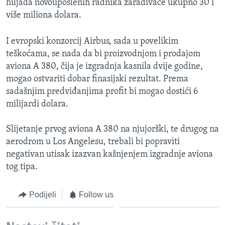
hiljada novouposlenih radnika zarađivaće ukupno 30 i
više miliona dolara.
I evropski konzorcij Airbus, sada u povelikim
teškoćama, se nada da bi proizvodnjom i prodajom
aviona A 380, čija je izgradnja kasnila dvije godine,
mogao ostvariti dobar finasijski rezultat. Prema
sadašnjim predviđanjima profit bi mogao dostići 6
milijardi dolara.
Slijetanje prvog aviona A 380 na njujorški, te drugog na
aerodrom u Los Angelesu, trebali bi popraviti
negativan utisak izazvan kašnjenjem izgradnje aviona
tog tipa.
Podijeli
Follow us