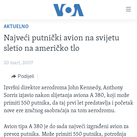
Linkovi
Pređi
na
AKTUELNO
glavni
TV PROGRAM
sadržaj
Najveći putnički avion na svijetu
VIDEO
Pređi
sletio na američko tlo
na
FOTOGRAFIJE DANA
glavnu
20 mart, 2007
VIJESTI
navigaciju
Idi
Podijeli
NAUKA I TEHNOLOGIJA
SJEDINJENE AMERIČKE DRŽAVE
na
SPECIJALNI PROJEKTI
Izvršni direktor aerodroma John Kennedy, Anthony
BOSNA I HERCEGOVINA
pretragu
Sorris izjavio nakon slijetanja aviona A 380, koji može
KORUPCIJA
SVIJET
primiti 550 putnika, da taj prvi let predstavlja i početak
SLOBODA MEDIJA
nove ere zračnog saobraćaja na tom aerodromu.
ŽENSKA STRANA
Avion tipa A 380 je do sada najveći izgrađeni avion za
IZBJEGLIČKA STRANA
prevoz putnika. Može primiti 550 putnika, potrošnja