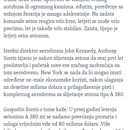
autobusa ili ogromnog kamiona. eđutim, poređenje sa
vožnjom Ferarija je mnogo adekvatnije. Na zadate
komande avion reagira vrlo brzo, letjeti se može vrlo
precizno, let je takođe vrlo stabilan. Zaista, lijepo je
letjeti ovim avionom.
Izvršni direktor aerodroma John Kennedy, Anthony
Sorris izjavio je nakon slijetanja aviona da ovaj prvi let
predstavlja i početak nove ere zračnog saobraćaja na
tom aerodromu. New York se nada da bi mogao imati
određene ne-male ekonomske koristi, nakon ulaganja
na desetine miliona dolara u prilagođavanje pisti i
kompletnog aerodroma za slijetanje aviona tipa A 380.
Gospodin Sorris o tome kaže: U prvoj godini letenja
avionima A 380 mi se nadamo povećanju prometa i
usluga vrijednim više od 80 miliona dolara. Više