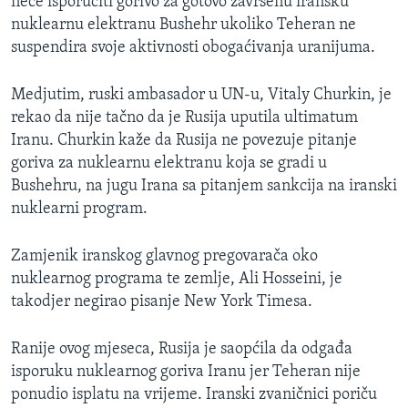
neće isporučiti gorivo za gotovo završenu iransku
MAGAZIN
nuklearnu elektranu Bushehr ukoliko Teheran ne
suspendira svoje aktivnosti obogaćivanja uranijuma.
O GLASU AMERIKE
Medjutim, ruski ambasador u UN-u, Vitaly Churkin, je
Learning English
rekao da nije tačno da je Rusija uputila ultimatum
Iranu. Churkin kaže da Rusija ne povezuje pitanje
PRATITE NAS
goriva za nuklearnu elektranu koja se gradi u
Bushehru, na jugu Irana sa pitanjem sankcija na iranski
nuklearni program.
Jezici
Zamjenik iranskog glavnog pregovarača oko
nuklearnog programa te zemlje, Ali Hosseini, je
takodjer negirao pisanje New York Timesa.
Ranije ovog mjeseca, Rusija je saopćila da odgađa
isporuku nuklearnog goriva Iranu jer Teheran nije
ponudio isplatu na vrijeme. Iranski zvaničnici poriču