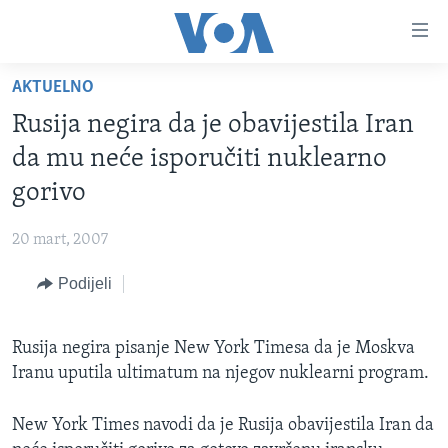
Linkovi
Pređi
na
AKTUELNO
glavni
TV PROGRAM
sadržaj
Rusija negira da je obavijestila Iran
VIDEO
Pređi
da mu neće isporučiti nuklearno
na
FOTOGRAFIJE DANA
gorivo
glavnu
VIJESTI
navigaciju
20 mart, 2007
Idi
NAUKA I TEHNOLOGIJA
SJEDINJENE AMERIČKE DRŽAVE
na
Podijeli
SPECIJALNI PROJEKTI
BOSNA I HERCEGOVINA
pretragu
KORUPCIJA
SVIJET
Rusija negira pisanje New York Timesa da je Moskva
SLOBODA MEDIJA
Iranu uputila ultimatum na njegov nuklearni program.
ŽENSKA STRANA
New York Times navodi da je Rusija obavijestila Iran da
IZBJEGLIČKA STRANA