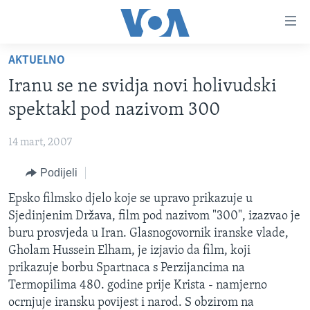
Linkovi
Pređi
na
AKTUELNO
glavni
TV PROGRAM
sadržaj
Iranu se ne svidja novi holivudski
VIDEO
Pređi
spektakl pod nazivom 300
na
FOTOGRAFIJE DANA
glavnu
14 mart, 2007
VIJESTI
navigaciju
Idi
Podijeli
NAUKA I TEHNOLOGIJA
SJEDINJENE AMERIČKE DRŽAVE
na
SPECIJALNI PROJEKTI
Epsko filmsko djelo koje se upravo prikazuje u
BOSNA I HERCEGOVINA
pretragu
Sjedinjenim Država, film pod nazivom "300", izazvao je
KORUPCIJA
SVIJET
buru prosvjeda u Iran. Glasnogovornik iranske vlade,
SLOBODA MEDIJA
Gholam Hussein Elham, je izjavio da film, koji
prikazuje borbu Spartnaca s Perzijancima na
ŽENSKA STRANA
Termopilima 480. godine prije Krista - namjerno
IZBJEGLIČKA STRANA
ocrnjuje iransku povijest i narod. S obzirom na