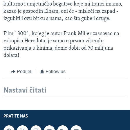
kulturno i umjetničko bogatsvo koje mi Iranci imamo,
MAGAZIN
kazao je gospodin Elham, oni će - misleći na zapad -
O GLASU AMERIKE
izgubiti i ovu bitku s nama, kao što gube i druge.
Learning English
Film " 300" , kojeg je autor Frank Miller zasnovao na
rukopisu Herodota, je samo u prvom vikendu
PRATITE NAS
prikazivanja u kinima, donio dobit od 70 milijuna
dolara!
Podijeli
Follow us
Jezici
Nastavi čitati
PRATITE NAS