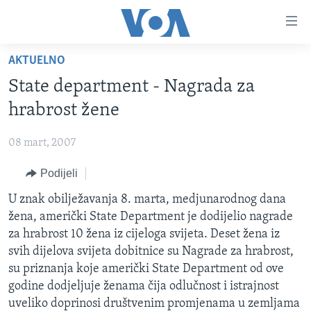
Linkovi
Pređi
na
AKTUELNO
glavni
TV PROGRAM
sadržaj
State department - Nagrada za
VIDEO
Pređi
hrabrost žene
na
FOTOGRAFIJE DANA
glavnu
08 mart, 2007
VIJESTI
navigaciju
Idi
Podijeli
NAUKA I TEHNOLOGIJA
SJEDINJENE AMERIČKE DRŽAVE
na
SPECIJALNI PROJEKTI
U znak obilježavanja 8. marta, medjunarodnog dana
BOSNA I HERCEGOVINA
pretragu
žena, američki State Department je dodijelio nagrade
KORUPCIJA
SVIJET
za hrabrost 10 žena iz cijeloga svijeta. Deset žena iz
SLOBODA MEDIJA
svih dijelova svijeta dobitnice su Nagrade za hrabrost,
su priznanja koje američki State Department od ove
ŽENSKA STRANA
godine dodjeljuje ženama čija odlučnost i istrajnost
IZBJEGLIČKA STRANA
uveliko doprinosi društvenim promjenama u zemljama