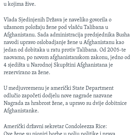
u kojima žive.
MAGAZIN
O GLASU AMERIKE
Vlada Sjedinjenih Država je naveliko govorila o
užasnom položaju žene pod vlašću Talibana u
Learning English
Afghanistanu. Sada administracija predsjednika Busha
navodi upravo oslobadjanje žene u Afghanistanu kao
PRATITE NAS
jedan od dobitaka u ratu protiv Talibana. Od 2005-te
naovamo, po novom afghanistanskom zakonu, jedno od
4 sjedišta u Narodnoj Skupštini Afghanistana je
rezervirano za žene.
Jezici
U medjuvremenu je američki State Department
odlučio započeti dodjelu nove nagrade nazvane
Nagrada za hrabrost žene, a upravo su dvije dobitnice
Afghanistanke.
Američki državni sekretar Condoleezza Rice:
Ove žene su pioniri borbe u polju politike i prava,