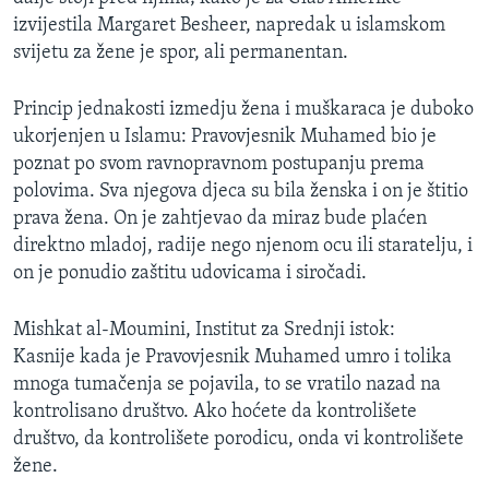
MAGAZIN
izvijestila Margaret Besheer, napredak u islamskom
svijetu za žene je spor, ali permanentan.
O GLASU AMERIKE
Princip jednakosti izmedju žena i muškaraca je duboko
Learning English
ukorjenjen u Islamu: Pravovjesnik Muhamed bio je
poznat po svom ravnopravnom postupanju prema
PRATITE NAS
polovima. Sva njegova djeca su bila ženska i on je štitio
prava žena. On je zahtjevao da miraz bude plaćen
direktno mladoj, radije nego njenom ocu ili staratelju, i
on je ponudio zaštitu udovicama i siročadi.
Jezici
Mishkat al-Moumini, Institut za Srednji istok:
Kasnije kada je Pravovjesnik Muhamed umro i tolika
mnoga tumačenja se pojavila, to se vratilo nazad na
kontrolisano društvo. Ako hoćete da kontrolišete
društvo, da kontrolišete porodicu, onda vi kontrolišete
žene.