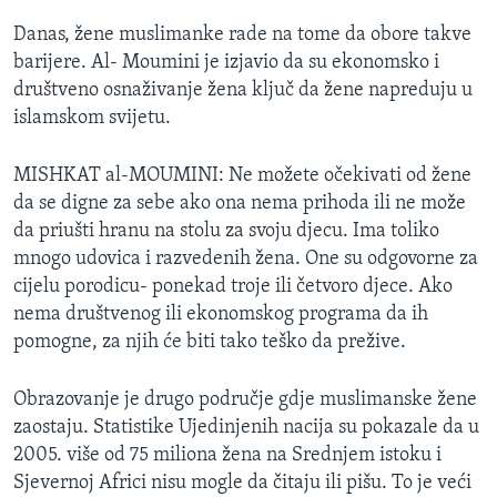
Danas, žene muslimanke rade na tome da obore takve
barijere. Al- Moumini je izjavio da su ekonomsko i
društveno osnaživanje žena ključ da žene napreduju u
islamskom svijetu.
MISHKAT al-MOUMINI: Ne možete očekivati od žene
da se digne za sebe ako ona nema prihoda ili ne može
da priušti hranu na stolu za svoju djecu. Ima toliko
mnogo udovica i razvedenih žena. One su odgovorne za
cijelu porodicu- ponekad troje ili četvoro djece. Ako
nema društvenog ili ekonomskog programa da ih
pomogne, za njih će biti tako teško da prežive.
Obrazovanje je drugo područje gdje muslimanske žene
zaostaju. Statistike Ujedinjenih nacija su pokazale da u
2005. više od 75 miliona žena na Srednjem istoku i
Sjevernoj Africi nisu mogle da čitaju ili pišu. To je veći