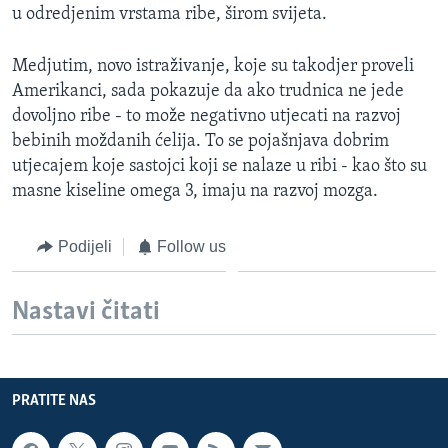
u odredjenim vrstama ribe, širom svijeta.
MAGAZIN
O GLASU AMERIKE
Medjutim, novo istraživanje, koje su takodjer proveli
Amerikanci, sada pokazuje da ako trudnica ne jede
Learning English
dovoljno ribe - to može negativno utjecati na razvoj
bebinih moždanih ćelija. To se pojašnjava dobrim
PRATITE NAS
utjecajem koje sastojci koji se nalaze u ribi - kao što su
masne kiseline omega 3, imaju na razvoj mozga.
Podijeli
Follow us
Jezici
Nastavi čitati
PRATITE NAS