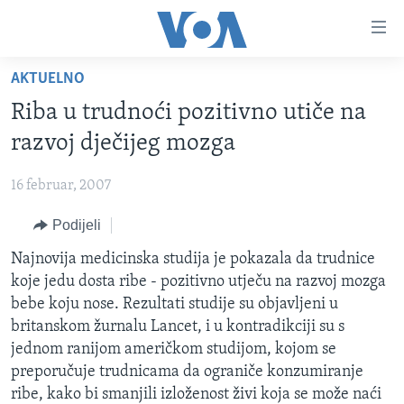
Linkovi
Pređi
na
AKTUELNO
glavni
TV PROGRAM
sadržaj
Riba u trudnoći pozitivno utiče na
VIDEO
Pređi
razvoj dječijeg mozga
na
FOTOGRAFIJE DANA
glavnu
16 februar, 2007
VIJESTI
navigaciju
Idi
Podijeli
NAUKA I TEHNOLOGIJA
SJEDINJENE AMERIČKE DRŽAVE
na
SPECIJALNI PROJEKTI
Najnovija medicinska studija je pokazala da trudnice
BOSNA I HERCEGOVINA
pretragu
koje jedu dosta ribe - pozitivno utječu na razvoj mozga
KORUPCIJA
SVIJET
bebe koju nose. Rezultati studije su objavljeni u
SLOBODA MEDIJA
britanskom žurnalu Lancet, i u kontradikciji su s
jednom ranijom američkom studijom, kojom se
ŽENSKA STRANA
preporučuje trudnicama da ograniče konzumiranje
IZBJEGLIČKA STRANA
ribe, kako bi smanjili izloženost živi koja se može naći