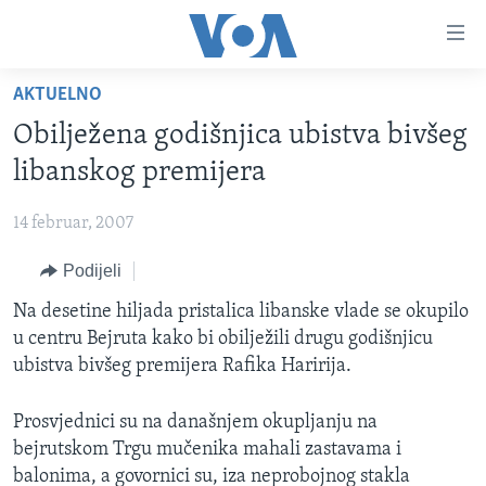
Linkovi
Pređi
na
AKTUELNO
glavni
TV PROGRAM
sadržaj
Obilježena godišnjica ubistva bivšeg
VIDEO
Pređi
libanskog premijera
na
FOTOGRAFIJE DANA
glavnu
14 februar, 2007
VIJESTI
navigaciju
Idi
Podijeli
NAUKA I TEHNOLOGIJA
SJEDINJENE AMERIČKE DRŽAVE
na
SPECIJALNI PROJEKTI
Na desetine hiljada pristalica libanske vlade se okupilo
BOSNA I HERCEGOVINA
pretragu
u centru Bejruta kako bi obilježili drugu godišnjicu
KORUPCIJA
SVIJET
ubistva bivšeg premijera Rafika Haririja.
SLOBODA MEDIJA
Prosvjednici su na današnjem okupljanju na
ŽENSKA STRANA
bejrutskom Trgu mučenika mahali zastavama i
IZBJEGLIČKA STRANA
balonima, a govornici su, iza neprobojnog stakla