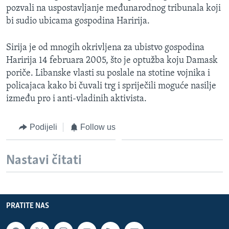
pozvali na uspostavljanje međunarodnog tribunala koji
MAGAZIN
bi sudio ubicama gospodina Haririja.
O GLASU AMERIKE
Sirija je od mnogih okrivljena za ubistvo gospodina
Learning English
Haririja 14 februara 2005, što je optužba koju Damask
poriče. Libanske vlasti su poslale na stotine vojnika i
PRATITE NAS
policajaca kako bi čuvali trg i spriječili moguće nasilje
između pro i anti-vladinih aktivista.
Podijeli
Follow us
Jezici
Nastavi čitati
PRATITE NAS