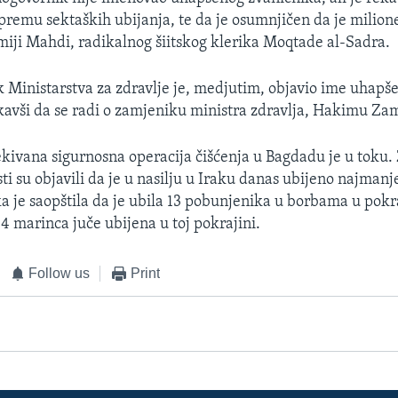
premu sektaških ubijanja, te da je osumnjičen da je milion
iji Mahdi, radikalnog šiitskog klerika Moqtade al-Sadra.
 Ministarstva za zdravlje je, medjutim, objavio ime uhapš
kavši da se radi o zamjeniku ministra zdravlja, Hakimu Zam
kivana sigurnosna operacija čišćenja u Bagdadu je u toku. 
ti su objavili da je u nasilju u Iraku danas ubijeno najmanje
a je saopštila da je ubila 13 pobunjenika u borbama u pokra
4 marinca juče ubijena u toj pokrajini.
Follow us
Print