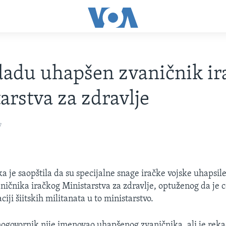
adu uhapšen zvaničnik ir
arstva za zdravlje
7
a je saopštila da su specijalne snage iračke vojske uhapsil
ničnika iračkog Ministarstva za zdravlje, optuženog da je 
aciji šiitskih militanata u to ministarstvo.
ogovornik nije imenovao uhapšenog zvaničnika, ali je rekao