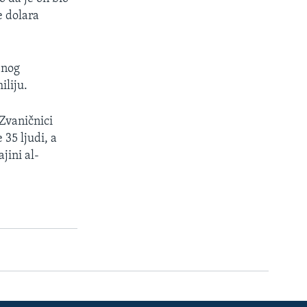
e dolara
enog
iliju.
Zvaničnici
 35 ljudi, a
jini al-