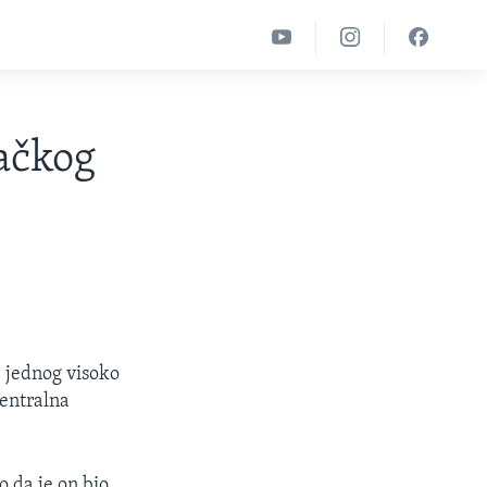
ačkog
e jednog visoko
centralna
 da je on bio