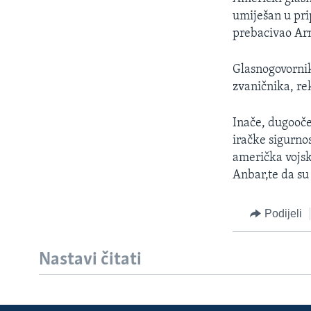
MAGAZIN
umiješan u pri
O GLASU AMERIKE
prebacivao Arm
Glasnogovornik
zvaničnika, re
Inače, dugooče
iračke sigurnos
američka vojsk
Anbar,te da su 
Podijeli
Nastavi čitati