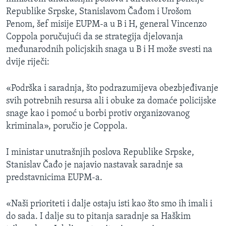
MAGAZIN
Republike Srpske, Stanislavom Čađom i Urošom
Penom, šef misije EUPM-a u B i H, general Vincenzo
O GLASU AMERIKE
Coppola poručujući da se strategija djelovanja
međunarodnih policjskih snaga u B i H može svesti na
Learning English
dvije riječi:
PRATITE NAS
«Podrška i saradnja, što podrazumijeva obezbjeđivanje
svih potrebnih resursa ali i obuke za domaće policijske
snage kao i pomoć u borbi protiv organizovanog
kriminala», poručio je Coppola.
Jezici
I ministar unutrašnjih poslova Republike Srpske,
Stanislav Čađo je najavio nastavak saradnje sa
predstavnicima EUPM-a.
«Naši prioriteti i dalje ostaju isti kao što smo ih imali i
do sada. I dalje su to pitanja saradnje sa Haškim