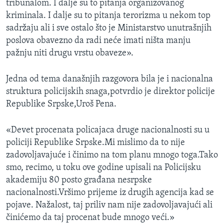
tribunalom. I dalje su to pitanja organizovanog
kriminala. I dalje su to pitanja terorizma u nekom top
sadržaju ali i sve ostalo što je Ministarstvo unutrašnjih
poslova obavezno da radi neće imati ništa manju
pažnju niti drugu vrstu obaveze».
Jedna od tema današnjih razgovora bila je i nacionalna
struktura policijskih snaga,potvrdio je direktor policije
Republike Srpske,Uroš Pena.
«Devet procenata policajaca druge nacionalnosti su u
policiji Republike Srpske.Mi mislimo da to nije
zadovoljavajuće i činimo na tom planu mnogo toga.Tako
smo, recimo, u toku ove godine upisali na Policijsku
akademiju 80 posto građana nesrpske
nacionalnosti.Vršimo prijeme iz drugih agencija kad se
pojave. Nažalost, taj priliv nam nije zadovoljavajući ali
činićemo da taj procenat bude mnogo veći.»