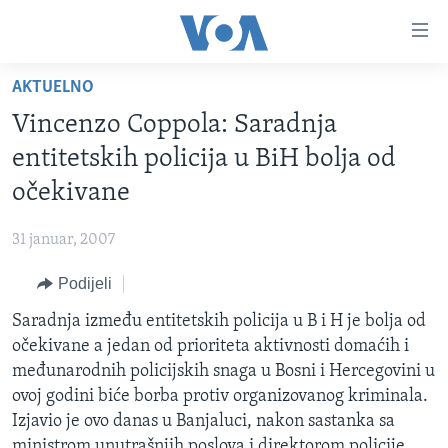
Linkovi
Pređi
na
AKTUELNO
glavni
TV PROGRAM
sadržaj
Vincenzo Coppola: Saradnja
VIDEO
Pređi
entitetskih policija u BiH bolja od
na
FOTOGRAFIJE DANA
očekivane
glavnu
VIJESTI
navigaciju
31 januar, 2007
Idi
NAUKA I TEHNOLOGIJA
SJEDINJENE AMERIČKE DRŽAVE
na
Podijeli
SPECIJALNI PROJEKTI
BOSNA I HERCEGOVINA
pretragu
Saradnja između entitetskih policija u B i H je bolja od
KORUPCIJA
SVIJET
očekivane a jedan od prioriteta aktivnosti domaćih i
SLOBODA MEDIJA
međunarodnih policijskih snaga u Bosni i Hercegovini u
ŽENSKA STRANA
ovoj godini biće borba protiv organizovanog kriminala.
Izjavio je ovo danas u Banjaluci, nakon sastanka sa
IZBJEGLIČKA STRANA
ministrom unutrašnjih poslova i direktorom policije