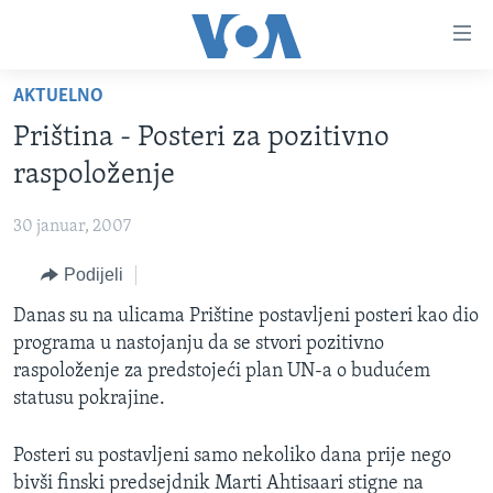
Linkovi
Pređi
na
AKTUELNO
glavni
TV PROGRAM
sadržaj
Priština - Posteri za pozitivno
VIDEO
Pređi
raspoloženje
na
FOTOGRAFIJE DANA
glavnu
30 januar, 2007
VIJESTI
navigaciju
Idi
Podijeli
NAUKA I TEHNOLOGIJA
SJEDINJENE AMERIČKE DRŽAVE
na
SPECIJALNI PROJEKTI
Danas su na ulicama Prištine postavljeni posteri kao dio
BOSNA I HERCEGOVINA
pretragu
programa u nastojanju da se stvori pozitivno
KORUPCIJA
SVIJET
raspoloženje za predstojeći plan UN-a o budućem
SLOBODA MEDIJA
statusu pokrajine.
ŽENSKA STRANA
Posteri su postavljeni samo nekoliko dana prije nego
IZBJEGLIČKA STRANA
bivši finski predsejdnik Marti Ahtisaari stigne na