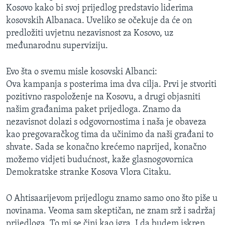
Kosovo kako bi svoj prijedlog predstavio liderima
MAGAZIN
kosovskih Albanaca. Uveliko se očekuje da će on
O GLASU AMERIKE
predložiti uvjetnu nezavisnost za Kosovo, uz
međunarodnu superviziju.
Learning English
Evo šta o svemu misle kosovski Albanci:
PRATITE NAS
Ova kampanja s posterima ima dva cilja. Prvi je stvoriti
pozitivno raspoloženje na Kosovu, a drugi objasniti
našim građanima paket prijedloga. Znamo da
nezavisnot dolazi s odgovornostima i naša je obaveza
Jezici
kao pregovaračkog tima da učinimo da naši građani to
shvate. Sada se konačno krećemo naprijed, konačno
možemo vidjeti budućnost, kaže glasnogovornica
Demokratske stranke Kosova Vlora Citaku.
O Ahtisaarijevom prijedlogu znamo samo ono što piše u
novinama. Veoma sam skeptičan, ne znam srž i sadržaj
prijedloga. To mi se čini kao igra. I da budem iskren,