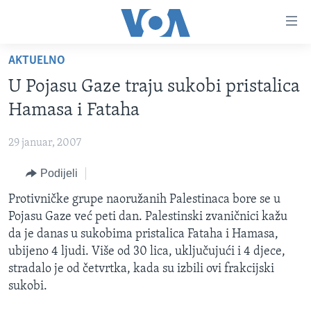
Linkovi
Pređi
na
AKTUELNO
glavni
TV PROGRAM
sadržaj
U Pojasu Gaze traju sukobi pristalica
VIDEO
Pređi
Hamasa i Fataha
na
FOTOGRAFIJE DANA
glavnu
29 januar, 2007
VIJESTI
navigaciju
Idi
Podijeli
NAUKA I TEHNOLOGIJA
SJEDINJENE AMERIČKE DRŽAVE
na
SPECIJALNI PROJEKTI
Protivničke grupe naoružanih Palestinaca bore se u
BOSNA I HERCEGOVINA
pretragu
Pojasu Gaze već peti dan. Palestinski zvaničnici kažu
KORUPCIJA
SVIJET
da je danas u sukobima pristalica Fataha i Hamasa,
SLOBODA MEDIJA
ubijeno 4 ljudi. Više od 30 lica, uključujući i 4 djece,
stradalo je od četvrtka, kada su izbili ovi frakcijski
ŽENSKA STRANA
sukobi.
IZBJEGLIČKA STRANA