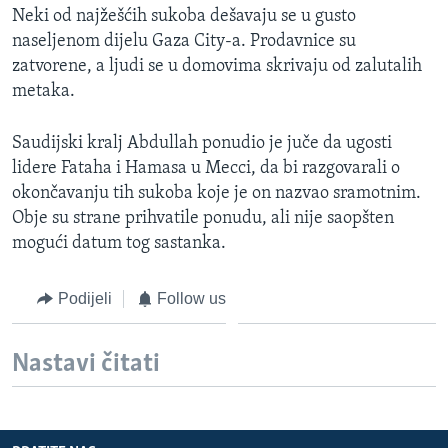
Neki od najžešćih sukoba dešavaju se u gusto
MAGAZIN
naseljenom dijelu Gaza City-a. Prodavnice su
O GLASU AMERIKE
zatvorene, a ljudi se u domovima skrivaju od zalutalih
metaka.
Learning English
Saudijski kralj Abdullah ponudio je juče da ugosti
PRATITE NAS
lidere Fataha i Hamasa u Mecci, da bi razgovarali o
okončavanju tih sukoba koje je on nazvao sramotnim.
Obje su strane prihvatile ponudu, ali nije saopšten
mogući datum tog sastanka.
Jezici
Podijeli
Follow us
Nastavi čitati