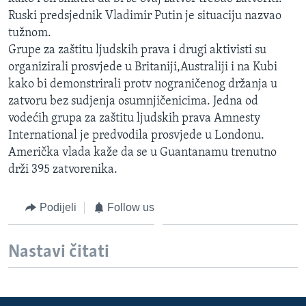
MAGAZIN
Ruski predsjednik Vladimir Putin je situaciju nazvao
tužnom.
O GLASU AMERIKE
Grupe za zaštitu ljudskih prava i drugi aktivisti su
organizirali prosvjede u Britaniji,Australiji i na Kubi
Learning English
kako bi demonstrirali protv nograničenog držanja u
zatvoru bez sudjenja osumnjičenicima. Jedna od
PRATITE NAS
vodećih grupa za zaštitu ljudskih prava Amnesty
International je predvodila prosvjede u Londonu.
Američka vlada kaže da se u Guantanamu trenutno
drži 395 zatvorenika.
Jezici
Podijeli
Follow us
Nastavi čitati