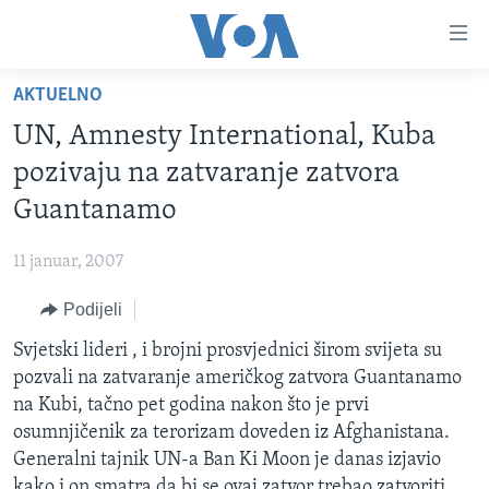
Linkovi
Pređi
na
AKTUELNO
glavni
TV PROGRAM
sadržaj
UN, Amnesty International, Kuba
VIDEO
Pređi
pozivaju na zatvaranje zatvora
na
FOTOGRAFIJE DANA
Guantanamo
glavnu
VIJESTI
navigaciju
11 januar, 2007
Idi
NAUKA I TEHNOLOGIJA
SJEDINJENE AMERIČKE DRŽAVE
na
Podijeli
SPECIJALNI PROJEKTI
BOSNA I HERCEGOVINA
pretragu
Svjetski lideri , i brojni prosvjednici širom svijeta su
KORUPCIJA
SVIJET
pozvali na zatvaranje američkog zatvora Guantanamo
SLOBODA MEDIJA
na Kubi, tačno pet godina nakon što je prvi
ŽENSKA STRANA
osumnjičenik za terorizam doveden iz Afghanistana.
Generalni tajnik UN-a Ban Ki Moon je danas izjavio
IZBJEGLIČKA STRANA
kako i on smatra da bi se ovaj zatvor trebao zatvoriti.