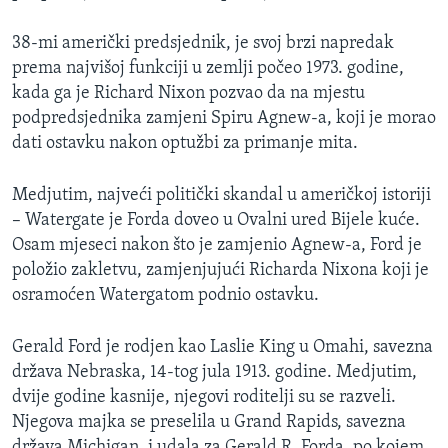
MAGAZIN
38-mi američki predsjednik, je svoj brzi napredak
O GLASU AMERIKE
prema najvišoj funkciji u zemlji počeo 1973. godine,
kada ga je Richard Nixon pozvao da na mjestu
Learning English
podpredsjednika zamjeni Spiru Agnew-a, koji je morao
dati ostavku nakon optužbi za primanje mita.
PRATITE NAS
Medjutim, najveći politički skandal u američkoj istoriji
– Watergate je Forda doveo u Ovalni ured Bijele kuće.
Osam mjeseci nakon što je zamjenio Agnew-a, Ford je
Jezici
položio zakletvu, zamjenjujući Richarda Nixona koji je
osramoćen Watergatom podnio ostavku.
Gerald Ford je rodjen kao Laslie King u Omahi, savezna
država Nebraska, 14-tog jula 1913. godine. Medjutim,
dvije godine kasnije, njegovi roditelji su se razveli.
Njegova majka se preselila u Grand Rapids, savezna
država Michigan, i udala za Gerald R. Forda, po kojem