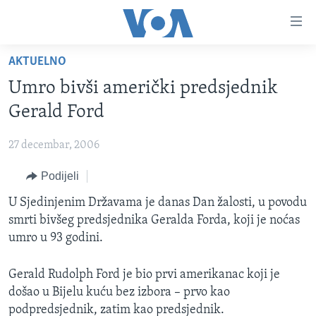
Linkovi
Pređi
na
AKTUELNO
glavni
TV PROGRAM
sadržaj
Umro bivši američki predsjednik
VIDEO
Pređi
Gerald Ford
na
FOTOGRAFIJE DANA
glavnu
27 decembar, 2006
VIJESTI
navigaciju
Idi
Podijeli
NAUKA I TEHNOLOGIJA
SJEDINJENE AMERIČKE DRŽAVE
na
SPECIJALNI PROJEKTI
U Sjedinjenim Državama je danas Dan žalosti, u povodu
BOSNA I HERCEGOVINA
pretragu
smrti bivšeg predsjednika Geralda Forda, koji je noćas
KORUPCIJA
SVIJET
umro u 93 godini.
SLOBODA MEDIJA
Gerald Rudolph Ford je bio prvi amerikanac koji je
ŽENSKA STRANA
došao u Bijelu kuću bez izbora – prvo kao
IZBJEGLIČKA STRANA
podpredsjednik, zatim kao predsjednik.