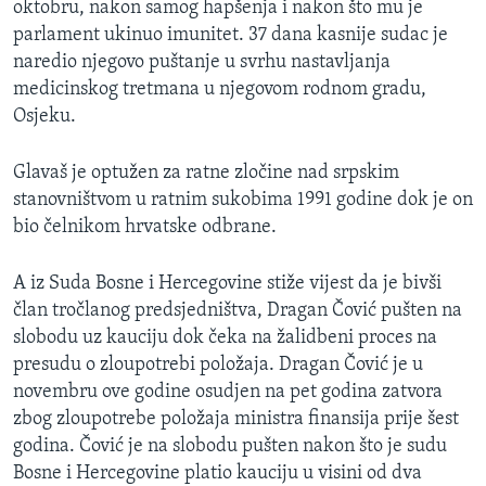
oktobru, nakon samog hapšenja i nakon što mu je
MAGAZIN
parlament ukinuo imunitet. 37 dana kasnije sudac je
O GLASU AMERIKE
naredio njegovo puštanje u svrhu nastavljanja
medicinskog tretmana u njegovom rodnom gradu,
Osjeku.
Learning English
Glavaš je optužen za ratne zločine nad srpskim
PRATITE NAS
stanovništvom u ratnim sukobima 1991 godine dok je on
bio čelnikom hrvatske odbrane.
Jezici
A iz Suda Bosne i Hercegovine stiže vijest da je bivši
član tročlanog predsjedništva, Dragan Čović pušten na
slobodu uz kauciju dok čeka na žalidbeni proces na
presudu o zloupotrebi položaja. Dragan Čović je u
novembru ove godine osudjen na pet godina zatvora
zbog zloupotrebe položaja ministra finansija prije šest
godina. Čović je na slobodu pušten nakon što je sudu
Bosne i Hercegovine platio kauciju u visini od dva