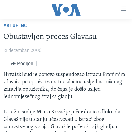
Linkovi
Pređi
na
AKTUELNO
glavni
TV PROGRAM
sadržaj
Obustavljen proces Glavasu
VIDEO
Pređi
na
21 decembar, 2006
FOTOGRAFIJE DANA
glavnu
VIJESTI
Podijeli
navigaciju
Idi
NAUKA I TEHNOLOGIJA
SJEDINJENE AMERIČKE DRŽAVE
Hrvatski sud je ponovo suspendovao istragu Branimira
na
Glavaša po optužbi za ratne zločine usljed narušenog
SPECIJALNI PROJEKTI
BOSNA I HERCEGOVINA
pretragu
zdravlja optuženika, do čega je došlo usljed
KORUPCIJA
SVIJET
jednomjesečnog štrajka gladju.
SLOBODA MEDIJA
Istražni sudije Mario Kovač je jučer donio odluku da
ŽENSKA STRANA
Glavaš nije u stanju učestvovati u istrazi zbog
zdravstvenog stanja. Glavaš je počeo štrajk gladju u
IZBJEGLIČKA STRANA