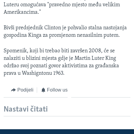
Luteru omogućava "pravedno mjesto među velikim
MAGAZIN
Amerikancima."
O GLASU AMERIKE
Bivši predsjednik Clinton je pohvalio stalna nastojanja
Learning English
gospodina Kinga za promjenom nenasilnim putem.
PRATITE NAS
Spomenik, koji bi trebao biti završen 2008, će se
nalaziti u blizini mjesta gdje je Martin Luter King
održao svoj poznati govor aktivistima za građanska
prava u Washigntonu 1963.
Jezici
Podijeli
Follow us
Nastavi čitati