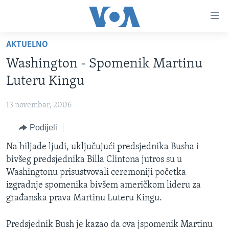
Linkovi
Pređi
na
AKTUELNO
glavni
TV PROGRAM
sadržaj
Washington - Spomenik Martinu
VIDEO
Pređi
Luteru Kingu
na
FOTOGRAFIJE DANA
glavnu
13 novembar, 2006
VIJESTI
navigaciju
Idi
Podijeli
NAUKA I TEHNOLOGIJA
SJEDINJENE AMERIČKE DRŽAVE
na
SPECIJALNI PROJEKTI
Na hiljade ljudi, uključujući predsjednika Busha i
BOSNA I HERCEGOVINA
pretragu
bivšeg predsjednika Billa Clintona jutros su u
KORUPCIJA
SVIJET
Washingtonu prisustvovali ceremoniji početka
SLOBODA MEDIJA
izgradnje spomenika bivšem američkom lideru za
građanska prava Martinu Luteru Kingu.
ŽENSKA STRANA
IZBJEGLIČKA STRANA
Predsjednik Bush je kazao da ova jspomenik Martinu