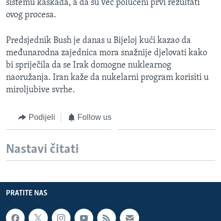
sistemu kaskada, a da su već polučeni prvi rezultati
MAGAZIN
ovog procesa.
O GLASU AMERIKE
Predsjednik Bush je danas u Bijeloj kući kazao da
međunarodna zajednica mora snažnije djelovati kako
Learning English
bi spriječila da se Irak domogne nuklearnog
naoružanja. Iran kaže da nukelarni program korisiti u
PRATITE NAS
miroljubive svrhe.
Podijeli
Follow us
Jezici
Nastavi čitati
PRATITE NAS