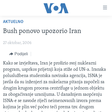
Linkovi
Pređi
na
AKTUELNO
glavni
TV PROGRAM
sadržaj
Bush ponovo upozorio Iran
VIDEO
Pređi
na
27 oktobar, 2006
FOTOGRAFIJE DANA
glavnu
VIJESTI
Podijeli
navigaciju
Idi
NAUKA I TEHNOLOGIJA
SJEDINJENE AMERIČKE DRŽAVE
Kako se izvještava, Iran je proširio svoj nuklearni
na
program, usprkos prijetnji koja stiže od UN-a. Iranska
SPECIJALNI PROJEKTI
BOSNA I HERCEGOVINA
pretragu
poluslužbena studentska novinska agencija, ISNA je
KORUPCIJA
SVIJET
javila da su inženjeri za nukelarna pitanja započeli sa
drugim krugom procesa centrifuge u jednom objektu
SLOBODA MEDIJA
za obogaćivanje uranijuma. U današnjem saopćenju
ŽENSKA STRANA
ISNA-e se navode riječi neimenovanih izvora prema
kojima je plin već počeo teći prema tzv. drugom
IZBJEGLIČKA STRANA