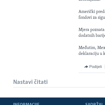
MAGAZIN
O GLASU AMERIKE
Američki preds
fondovi za sigu
Mjera poznata 
dodatnih barij
Međutim, Mexic
deklaraciju u k
Podijeli
Nastavi čitati