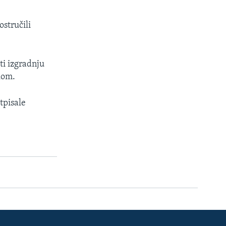
ostručili
i izgradnju
kom.
tpisale