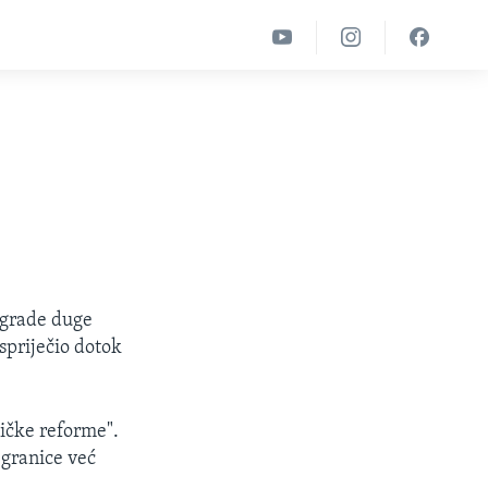
ograde duge
spriječio dotok
ičke reforme".
 granice već