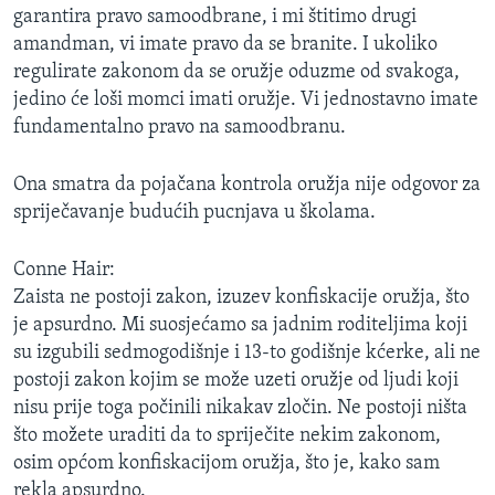
garantira pravo samoodbrane, i mi štitimo drugi
amandman, vi imate pravo da se branite. I ukoliko
regulirate zakonom da se oružje oduzme od svakoga,
jedino će loši momci imati oružje. Vi jednostavno imate
fundamentalno pravo na samoodbranu.
Ona smatra da pojačana kontrola oružja nije odgovor za
spriječavanje budućih pucnjava u školama.
Conne Hair:
Zaista ne postoji zakon, izuzev konfiskacije oružja, što
je apsurdno. Mi suosjećamo sa jadnim roditeljima koji
su izgubili sedmogodišnje i 13-to godišnje kćerke, ali ne
postoji zakon kojim se može uzeti oružje od ljudi koji
nisu prije toga počinili nikakav zločin. Ne postoji ništa
što možete uraditi da to spriječite nekim zakonom,
osim općom konfiskacijom oružja, što je, kako sam
rekla apsurdno.