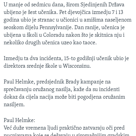
U manje od sedmicu dana, širom Sjedinjenih Država
MAGAZIN
ubijeno je šest učenika. Pet djevojčica izmedju 7 i 13
O GLASU AMERIKE
godina ubio je stranac u učionici u amišima naseljenom
seoskom dijelu Pennsylvanije. Dan ranije, učenica je
Learning English
ubijena u školi u Coloradu nakon što je skitnica nju i
nekoliko drugih učenica uzeo kao taoce.
PRATITE NAS
Izmedju ta dva incidenta, 15-to godišnji učenik ubio je
direktora srednje škole u Wisconsinu.
Jezici
Paul Helmke, predsjednik Brady kampanje na
sprečavanju oružanog nasilja, kaže da su incidenti
dokaz da cijela nacija može biti pogodjena oružanim
nasiljem.
Paul Helmke:
Već duže vremena ljudi praktično zatvaraju oči pred
pucnjavama koje se dešavaju u siromašnijim gradskim