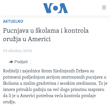
Linkovi
Pređi
na
AKTUELNO
glavni
TV PROGRAM
sadržaj
Pucnjava u školama i kontrola
VIDEO
Pređi
oružja u Americi
na
FOTOGRAFIJE DANA
glavnu
05 oktobar, 2006
VIJESTI
navigaciju
Idi
Podijeli
NAUKA I TEHNOLOGIJA
SJEDINJENE AMERIČKE DRŽAVE
na
SPECIJALNI PROJEKTI
Roditelji i zajednice širom Sjedinjenih Država su
BOSNA I HERCEGOVINA
pretragu
potreseni posljednjom serijom smrtonosnih pucnjava u
KORUPCIJA
SVIJET
školama u malim gradovima i seoskim sredinama. To je
SLOBODA MEDIJA
iznova privuklo pažnju na već dugo prisutnu raspravu
da li je u Americi potrebna veća kontrola prodaje
ŽENSKA STRANA
oružja.
IZBJEGLIČKA STRANA