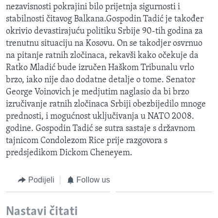
nezavisnosti pokrajini bilo prijetnja sigurnosti i
MAGAZIN
stabilnosti čitavog Balkana.Gospodin Tadić je također
O GLASU AMERIKE
okrivio devastirajuću politiku Srbije 90-tih godina za
trenutnu situaciju na Kosovu. On se takodjer osvrnuo
Learning English
na pitanje ratnih zločinaca, rekavši kako očekuje da
Ratko Mladić bude izručen Haškom Tribunalu vrlo
PRATITE NAS
brzo, iako nije dao dodatne detalje o tome. Senator
George Voinovich je medjutim naglasio da bi brzo
izručivanje ratnih zločinaca Srbiji obezbijedilo mnoge
prednosti, i mogućnost uključivanja u NATO 2008.
Jezici
godine. Gospodin Tadić se sutra sastaje s državnom
tajnicom Condolezom Rice prije razgovora s
predsjedikom Dickom Cheneyem.
Podijeli
Follow us
Nastavi čitati