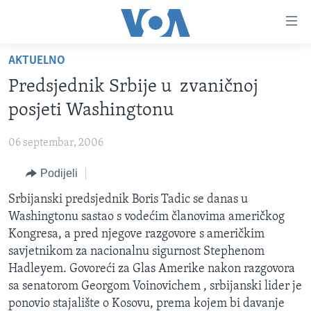
Linkovi
Pređi
na
AKTUELNO
glavni
TV PROGRAM
sadržaj
Predsjednik Srbije u zvaničnoj
VIDEO
Pređi
posjeti Washingtonu
na
FOTOGRAFIJE DANA
glavnu
06 septembar, 2006
VIJESTI
navigaciju
Idi
Podijeli
NAUKA I TEHNOLOGIJA
SJEDINJENE AMERIČKE DRŽAVE
na
SPECIJALNI PROJEKTI
Srbijanski predsjednik Boris Tadic se danas u
BOSNA I HERCEGOVINA
pretragu
Washingtonu sastao s vodećim članovima američkog
KORUPCIJA
SVIJET
Kongresa, a pred njegove razgovore s američkim
SLOBODA MEDIJA
savjetnikom za nacionalnu sigurnost Stephenom
Hadleyem. Govoreći za Glas Amerike nakon razgovora
ŽENSKA STRANA
sa senatorom Georgom Voinovichem , srbijanski lider je
IZBJEGLIČKA STRANA
ponovio stajalište o Kosovu, prema kojem bi davanje