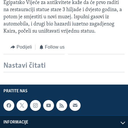
Egipatsko Vijeće za antikvitete kaže da će prvo raditi
MAGAZIN
na restauraciji statue stare 3 hiljade i dvjesto godina, a
O GLASU AMERIKE
potom je smjestiti u novi muzej. Ispušni gasovi iz
automobila, i drugi bio hazardi iuzetno zagadjenog
Learning English
Kaira, počeli su uništavati vrijednu statuu.
PRATITE NAS
Podijeli
Follow us
Nastavi čitati
Jezici
PRATITE NAS
INFORMACIJE