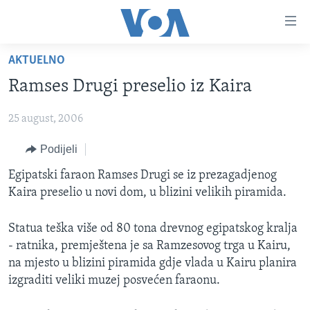
Linkovi
Pređi
na
AKTUELNO
glavni
TV PROGRAM
sadržaj
Ramses Drugi preselio iz Kaira
VIDEO
Pređi
na
25 august, 2006
FOTOGRAFIJE DANA
glavnu
VIJESTI
Podijeli
navigaciju
Idi
NAUKA I TEHNOLOGIJA
SJEDINJENE AMERIČKE DRŽAVE
Egipatski faraon Ramses Drugi se iz prezagadjenog
na
Kaira preselio u novi dom, u blizini velikih piramida.
SPECIJALNI PROJEKTI
BOSNA I HERCEGOVINA
pretragu
KORUPCIJA
SVIJET
Statua teška više od 80 tona drevnog egipatskog kralja
- ratnika, premještena je sa Ramzesovog trga u Kairu,
SLOBODA MEDIJA
na mjesto u blizini piramida gdje vlada u Kairu planira
ŽENSKA STRANA
izgraditi veliki muzej posvećen faraonu.
IZBJEGLIČKA STRANA