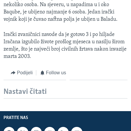
nekoliko osoba. Na sjeveru, u napadima u i oko
MAGAZIN
Baqube, je ubijeno najmanje 6 osoba. Jedan irački
O GLASU AMERIKE
vojnik koji je čuvao naftna polja je ubijen u Baladu.
Learning English
Irački zvaničnici navode da je gotovo 3 i po hiljade
Iračana izgubilo živote prošlog mjeseca u nasilju širom
PRATITE NAS
zemlje, što je najveći broj civilnih žrtava nakon invazije
marta 2003.
Podijeli
Follow us
Jezici
Nastavi čitati
PRATITE NAS