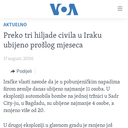
Linkovi
Pređi
na
AKTUELNO
glavni
TV PROGRAM
sadržaj
Preko tri hiljade civila u Iraku
VIDEO
Pređi
ubijeno prošlog mjeseca
na
FOTOGRAFIJE DANA
glavnu
17 august, 2006
VIJESTI
navigaciju
Idi
Podijeli
NAUKA I TEHNOLOGIJA
SJEDINJENE AMERIČKE DRŽAVE
na
SPECIJALNI PROJEKTI
Iračke vlasti navode da je u pobunjeničkim napadima
BOSNA I HERCEGOVINA
pretragu
širom zemlje danas ubijeno najmanje 11 osoba. U
KORUPCIJA
SVIJET
eksploziji automobila bombe na jednoj tržnici u Sadr
SLOBODA MEDIJA
City-ju, u Bagdadu, su ubijene najmanje 4 osobe, a
ranjeno više od 20.
ŽENSKA STRANA
IZBJEGLIČKA STRANA
U drugoj eksploziji u glavnom gradu je ranjeno još