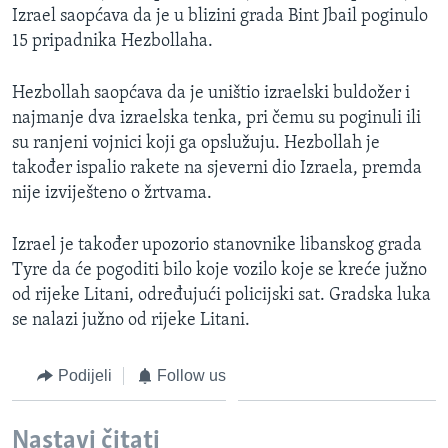
Izrael saopćava da je u blizini grada Bint Jbail poginulo
MAGAZIN
15 pripadnika Hezbollaha.
O GLASU AMERIKE
Hezbollah saopćava da je uništio izraelski buldožer i
Learning English
najmanje dva izraelska tenka, pri čemu su poginuli ili
su ranjeni vojnici koji ga opslužuju. Hezbollah je
PRATITE NAS
također ispalio rakete na sjeverni dio Izraela, premda
nije izviješteno o žrtvama.
Izrael je također upozorio stanovnike libanskog grada
Jezici
Tyre da će pogoditi bilo koje vozilo koje se kreće južno
od rijeke Litani, određujući policijski sat. Gradska luka
se nalazi južno od rijeke Litani.
Podijeli
Follow us
Nastavi čitati