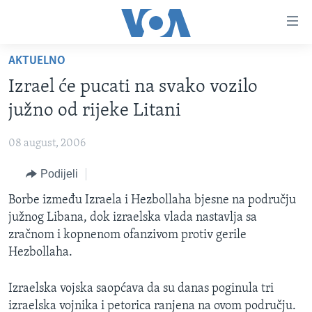
Linkovi
Pređi
na
AKTUELNO
glavni
TV PROGRAM
sadržaj
Izrael će pucati na svako vozilo
VIDEO
Pređi
južno od rijeke Litani
na
FOTOGRAFIJE DANA
glavnu
08 august, 2006
VIJESTI
navigaciju
Idi
Podijeli
NAUKA I TEHNOLOGIJA
SJEDINJENE AMERIČKE DRŽAVE
na
SPECIJALNI PROJEKTI
Borbe između Izraela i Hezbollaha bjesne na području
BOSNA I HERCEGOVINA
pretragu
južnog Libana, dok izraelska vlada nastavlja sa
KORUPCIJA
SVIJET
zračnom i kopnenom ofanzivom protiv gerile
SLOBODA MEDIJA
Hezbollaha.
ŽENSKA STRANA
Izraelska vojska saopćava da su danas poginula tri
IZBJEGLIČKA STRANA
izraelska vojnika i petorica ranjena na ovom području.