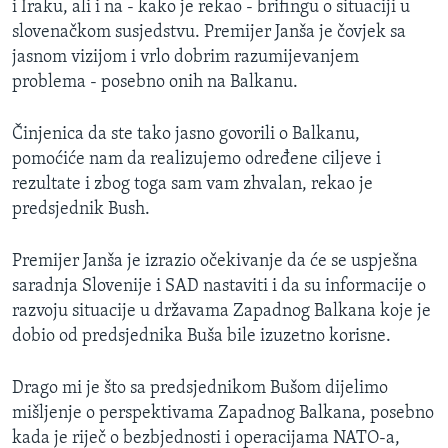
i Iraku, ali i na - kako je rekao - brifingu o situaciji u
MAGAZIN
slovenačkom susjedstvu. Premijer Janša je čovjek sa
O GLASU AMERIKE
jasnom vizijom i vrlo dobrim razumijevanjem
problema - posebno onih na Balkanu.
Learning English
Činjenica da ste tako jasno govorili o Balkanu,
pomoćiće nam da realizujemo određene ciljeve i
PRATITE NAS
rezultate i zbog toga sam vam zhvalan, rekao je
predsjednik Bush.
Jezici
Premijer Janša je izrazio očekivanje da će se uspješna
saradnja Slovenije i SAD nastaviti i da su informacije o
razvoju situacije u državama Zapadnog Balkana koje je
dobio od predsjednika Buša bile izuzetno korisne.
Drago mi je što sa predsjednikom Bušom dijelimo
mišljenje o perspektivama Zapadnog Balkana, posebno
kada je riječ o bezbjednosti i operacijama NATO-a,