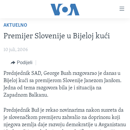
Linkovi
Pređi
na
AKTUELNO
glavni
TV PROGRAM
sadržaj
Premijer Slovenije u Bijeloj kući
VIDEO
Pređi
na
10 juli, 2006
FOTOGRAFIJE DANA
glavnu
VIJESTI
Podijeli
navigaciju
Idi
NAUKA I TEHNOLOGIJA
SJEDINJENE AMERIČKE DRŽAVE
Predsjednik SAD, George Bush razgovarao je danas u
na
Bijeloj kući sa premijerom Slovenije Janezom Janšom.
SPECIJALNI PROJEKTI
BOSNA I HERCEGOVINA
pretragu
Jedna od tema razgovora bila je i situacija na
KORUPCIJA
SVIJET
Zapadnom Balkanu.
SLOBODA MEDIJA
Predsjednik Buš je rekao novinarima nakon susreta da
ŽENSKA STRANA
je slovenačkom premijeru zahvalio na doprinosu koji
njegova zemlja daje razvoju demokratije u Avganistanu
IZBJEGLIČKA STRANA