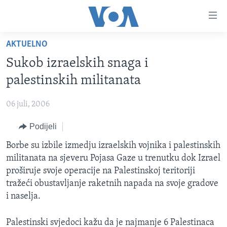
Linkovi
Pređi
na
AKTUELNO
glavni
TV PROGRAM
sadržaj
Sukob izraelskih snaga i
VIDEO
Pređi
palestinskih militanata
na
FOTOGRAFIJE DANA
glavnu
06 juli, 2006
VIJESTI
navigaciju
Idi
Podijeli
NAUKA I TEHNOLOGIJA
SJEDINJENE AMERIČKE DRŽAVE
na
SPECIJALNI PROJEKTI
Borbe su izbile izmedju izraelskih vojnika i palestinskih
BOSNA I HERCEGOVINA
pretragu
militanata na sjeveru Pojasa Gaze u trenutku dok Izrael
KORUPCIJA
SVIJET
proširuje svoje operacije na Palestinskoj teritoriji
SLOBODA MEDIJA
tražeći obustavljanje raketnih napada na svoje gradove
i naselja.
ŽENSKA STRANA
IZBJEGLIČKA STRANA
Palestinski svjedoci kažu da je najmanje 6 Palestinaca