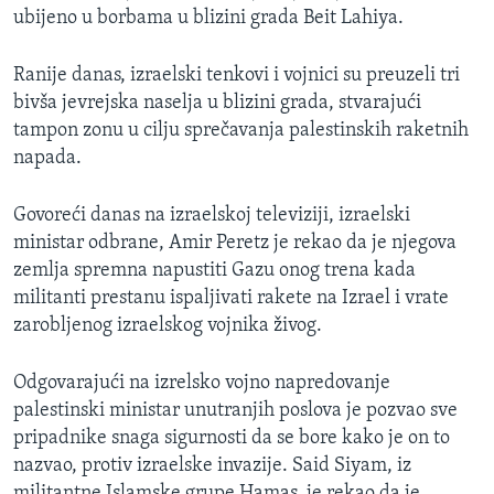
ubijeno u borbama u blizini grada Beit Lahiya.
MAGAZIN
O GLASU AMERIKE
Ranije danas, izraelski tenkovi i vojnici su preuzeli tri
bivša jevrejska naselja u blizini grada, stvarajući
Learning English
tampon zonu u cilju sprečavanja palestinskih raketnih
napada.
PRATITE NAS
Govoreći danas na izraelskoj televiziji, izraelski
ministar odbrane, Amir Peretz je rekao da je njegova
zemlja spremna napustiti Gazu onog trena kada
Jezici
militanti prestanu ispaljivati rakete na Izrael i vrate
zarobljenog izraelskog vojnika živog.
Odgovarajući na izrelsko vojno napredovanje
palestinski ministar unutranjih poslova je pozvao sve
pripadnike snaga sigurnosti da se bore kako je on to
nazvao, protiv izraelske invazije. Said Siyam, iz
militantne Islamske grupe Hamas, je rekao da je