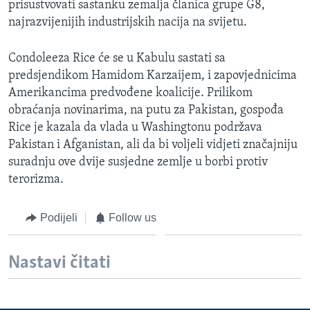
prisustvovati sastanku zemalja članica grupe G8,
MAGAZIN
najrazvijenijih industrijskih nacija na svijetu.
O GLASU AMERIKE
Condoleeza Rice će se u Kabulu sastati sa
Learning English
predsjendikom Hamidom Karzaijem, i zapovjednicima
Amerikancima predvođene koalicije. Prilikom
obraćanja novinarima, na putu za Pakistan, gospođa
PRATITE NAS
Rice je kazala da vlada u Washingtonu podržava
Pakistan i Afganistan, ali da bi voljeli vidjeti značajniju
suradnju ove dvije susjedne zemlje u borbi protiv
Jezici
terorizma.
Podijeli
Follow us
Nastavi čitati