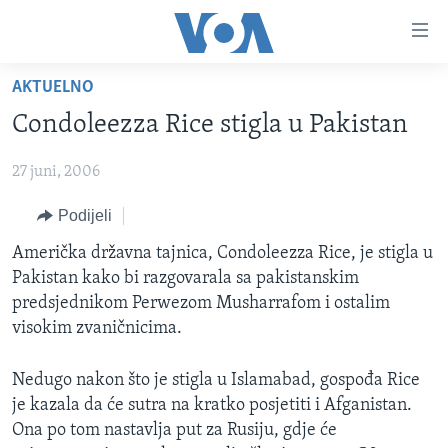
Linkovi
Pređi
na
AKTUELNO
glavni
TV PROGRAM
sadržaj
Condoleezza Rice stigla u Pakistan
VIDEO
Pređi
na
27 juni, 2006
FOTOGRAFIJE DANA
glavnu
VIJESTI
Podijeli
navigaciju
Idi
NAUKA I TEHNOLOGIJA
SJEDINJENE AMERIČKE DRŽAVE
Američka državna tajnica, Condoleezza Rice, je stigla u
na
Pakistan kako bi razgovarala sa pakistanskim
SPECIJALNI PROJEKTI
BOSNA I HERCEGOVINA
pretragu
predsjednikom Perwezom Musharrafom i ostalim
KORUPCIJA
SVIJET
visokim zvaničnicima.
SLOBODA MEDIJA
Nedugo nakon što je stigla u Islamabad, gospođa Rice
ŽENSKA STRANA
je kazala da će sutra na kratko posjetiti i Afganistan.
Ona po tom nastavlja put za Rusiju, gdje će
IZBJEGLIČKA STRANA