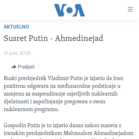
Linkovi
Pređi
na
AKTUELNO
glavni
TV PROGRAM
sadržaj
Susret Putin - Ahmedinejad
VIDEO
Pređi
na
15 juni, 2006
FOTOGRAFIJE DANA
glavnu
VIJESTI
Podijeli
navigaciju
Idi
NAUKA I TEHNOLOGIJA
SJEDINJENE AMERIČKE DRŽAVE
Ruski predsjednik Vladimir Putin je izjavio da Iran
na
pozitivno odgovara na međunarodne podsticaje u
SPECIJALNI PROJEKTI
BOSNA I HERCEGOVINA
pretragu
zamjenu za suspendiranje osjetljivih nuklearnih
KORUPCIJA
SVIJET
djelatnosti i započinjanje pregovora o svom
nuklearnom programu.
SLOBODA MEDIJA
ŽENSKA STRANA
Gospodin Putin je to izjavio danas nakon susreta s
iranskim predsjednikom Mahmudom Ahmadinejadom
IZBJEGLIČKA STRANA