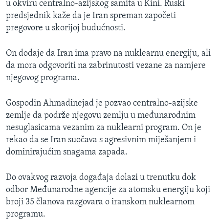
u okviru centralno-azijskog samita u Kini. Ruski
MAGAZIN
predsjednik kaže da je Iran spreman započeti
O GLASU AMERIKE
pregovore u skorijoj budućnosti.
Learning English
On dodaje da Iran ima pravo na nuklearnu energiju, ali
da mora odgovoriti na zabrinutosti vezane za namjere
njegovog programa.
PRATITE NAS
Gospodin Ahmadinejad je pozvao centralno-azijske
zemlje da podrže njegovu zemlju u međunarodnim
Jezici
nesuglasicama vezanim za nuklearni program. On je
rekao da se Iran suočava s agresivnim miješanjem i
dominirajućim snagama zapada.
Do ovakvog razvoja događaja dolazi u trenutku dok
odbor Međunarodne agencije za atomsku energiju koji
broji 35 članova razgovara o iranskom nuklearnom
programu.