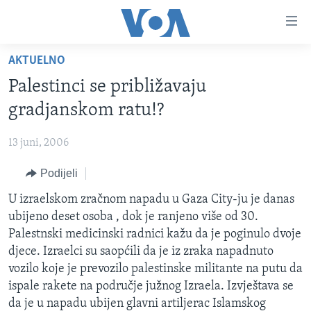
Linkovi
Pređi
na
AKTUELNO
glavni
TV PROGRAM
sadržaj
Palestinci se približavaju
VIDEO
Pređi
gradjanskom ratu!?
na
FOTOGRAFIJE DANA
glavnu
13 juni, 2006
VIJESTI
navigaciju
Idi
Podijeli
NAUKA I TEHNOLOGIJA
SJEDINJENE AMERIČKE DRŽAVE
na
SPECIJALNI PROJEKTI
U izraelskom zračnom napadu u Gaza City-ju je danas
BOSNA I HERCEGOVINA
pretragu
ubijeno deset osoba , dok je ranjeno više od 30.
KORUPCIJA
SVIJET
Palestnski medicinski radnici kažu da je poginulo dvoje
SLOBODA MEDIJA
djece. Izraelci su saopćili da je iz zraka napadnuto
vozilo koje je prevozilo palestinske militante na putu da
ŽENSKA STRANA
ispale rakete na područje južnog Izraela. Izvještava se
IZBJEGLIČKA STRANA
da je u napadu ubijen glavni artiljerac Islamskog