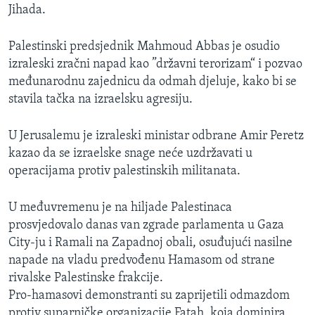
Jihada.
MAGAZIN
O GLASU AMERIKE
Palestinski predsjednik Mahmoud Abbas je osudio
izraleski zračni napad kao ”državni terorizam“ i pozvao
Learning English
međunarodnu zajednicu da odmah djeluje, kako bi se
stavila tačka na izraelsku agresiju.
PRATITE NAS
U Jerusalemu je izraleski ministar odbrane Amir Peretz
kazao da se izraelske snage neće uzdržavati u
operacijama protiv palestinskih militanata.
Jezici
U međuvremenu je na hiljade Palestinaca
prosvjedovalo danas van zgrade parlamenta u Gaza
City-ju i Ramali na Zapadnoj obali, osuđujući nasilne
napade na vladu predvođenu Hamasom od strane
rivalske Palestinske frakcije.
Pro-hamasovi demonstranti su zaprijetili odmazdom
protiv suparničke organizacije Fatah, koja dominira