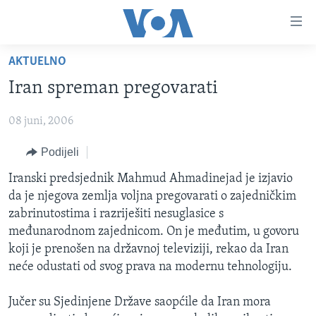
Linkovi
Pređi
na
AKTUELNO
glavni
TV PROGRAM
sadržaj
Iran spreman pregovarati
VIDEO
Pređi
na
08 juni, 2006
FOTOGRAFIJE DANA
glavnu
VIJESTI
Podijeli
navigaciju
Idi
NAUKA I TEHNOLOGIJA
SJEDINJENE AMERIČKE DRŽAVE
Iranski predsjednik Mahmud Ahmadinejad je izjavio
na
da je njegova zemlja voljna pregovarati o zajedničkim
SPECIJALNI PROJEKTI
BOSNA I HERCEGOVINA
pretragu
zabrinutostima i razriješiti nesuglasice s
KORUPCIJA
SVIJET
međunarodnom zajednicom. On je međutim, u govoru
koji je prenošen na državnoj televiziji, rekao da Iran
SLOBODA MEDIJA
neće odustati od svog prava na modernu tehnologiju.
ŽENSKA STRANA
Jučer su Sjedinjene Države saopćile da Iran mora
IZBJEGLIČKA STRANA