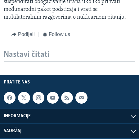
suspendirati obogaćivanje urana ukoliko prihvati
MAGAZIN
međunarodni paket podsticaja i vrati se
O GLASU AMERIKE
multilateralnim razgovorima o nuklearnom pitanju.
Learning English
Podijeli
Follow us
PRATITE NAS
Nastavi čitati
Jezici
PRATITE NAS
INFORMACIJE
SADRŽAJ