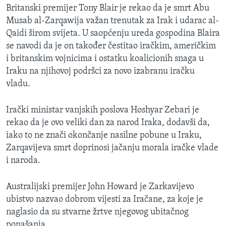
Britanski premijer Tony Blair je rekao da je smrt Abu
MAGAZIN
Musab al-Zarqawija važan trenutak za Irak i udarac al-
O GLASU AMERIKE
Qaidi širom svijeta. U saopćenju ureda gospodina Blaira
se navodi da je on također čestitao iračkim, američkim
Learning English
i britanskim vojnicima i ostatku koalicionih snaga u
Iraku na njihovoj podršci za novo izabranu iračku
PRATITE NAS
vladu.
Irački ministar vanjskih poslova Hoshyar Zebari je
rekao da je ovo veliki dan za narod Iraka, dodavši da,
Jezici
iako to ne znači okončanje nasilne pobune u Iraku,
Zarqavijeva smrt doprinosi jačanju morala iračke vlade
i naroda.
Australijski premijer John Howard je Zarkavijevo
ubistvo nazvao dobrom vijesti za Iračane, za koje je
naglasio da su stvarne žrtve njegovog ubitačnog
ponašanja.