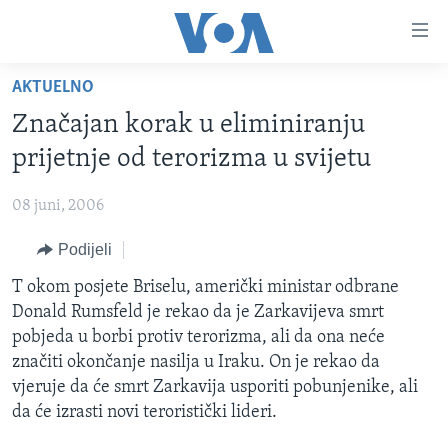
Linkovi
Pređi
na
AKTUELNO
glavni
TV PROGRAM
sadržaj
Značajan korak u eliminiranju
VIDEO
Pređi
prijetnje od terorizma u svijetu
na
FOTOGRAFIJE DANA
glavnu
08 juni, 2006
VIJESTI
navigaciju
Idi
Podijeli
NAUKA I TEHNOLOGIJA
SJEDINJENE AMERIČKE DRŽAVE
na
SPECIJALNI PROJEKTI
T okom posjete Briselu, američki ministar odbrane
BOSNA I HERCEGOVINA
pretragu
Donald Rumsfeld je rekao da je Zarkavijeva smrt
KORUPCIJA
SVIJET
pobjeda u borbi protiv terorizma, ali da ona neće
SLOBODA MEDIJA
značiti okončanje nasilja u Iraku. On je rekao da
vjeruje da će smrt Zarkavija usporiti pobunjenike, ali
ŽENSKA STRANA
da će izrasti novi teroristički lideri.
IZBJEGLIČKA STRANA