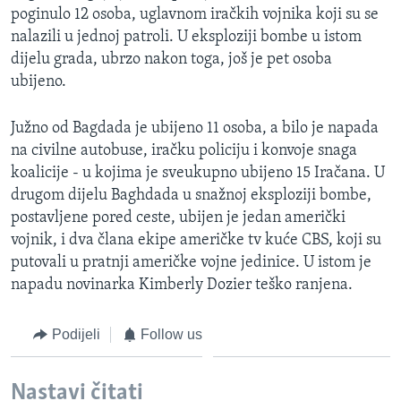
poginulo 12 osoba, uglavnom iračkih vojnika koji su se
MAGAZIN
nalazili u jednoj patroli. U eksploziji bombe u istom
O GLASU AMERIKE
dijelu grada, ubrzo nakon toga, još je pet osoba
ubijeno.
Learning English
Južno od Bagdada je ubijeno 11 osoba, a bilo je napada
PRATITE NAS
na civilne autobuse, iračku policiju i konvoje snaga
koalicije - u kojima je sveukupno ubijeno 15 Iračana. U
drugom dijelu Baghdada u snažnoj eksploziji bombe,
postavljene pored ceste, ubijen je jedan američki
Jezici
vojnik, i dva člana ekipe američke tv kuće CBS, koji su
putovali u pratnji američke vojne jedinice. U istom je
napadu novinarka Kimberly Dozier teško ranjena.
Podijeli
Follow us
Nastavi čitati