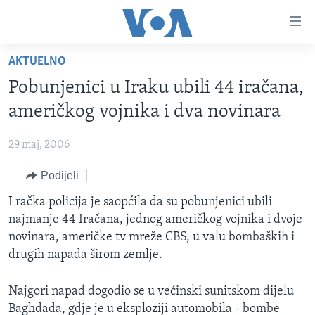
Linkovi
Pređi
na
AKTUELNO
glavni
TV PROGRAM
sadržaj
Pobunjenici u Iraku ubili 44 iračana,
VIDEO
Pređi
američkog vojnika i dva novinara
na
FOTOGRAFIJE DANA
glavnu
29 maj, 2006
VIJESTI
navigaciju
Idi
Podijeli
NAUKA I TEHNOLOGIJA
SJEDINJENE AMERIČKE DRŽAVE
na
SPECIJALNI PROJEKTI
I račka policija je saopćila da su pobunjenici ubili
BOSNA I HERCEGOVINA
pretragu
najmanje 44 Iračana, jednog američkog vojnika i dvoje
KORUPCIJA
SVIJET
novinara, američke tv mreže CBS, u valu bombaških i
SLOBODA MEDIJA
drugih napada širom zemlje.
ŽENSKA STRANA
Najgori napad dogodio se u većinski sunitskom dijelu
IZBJEGLIČKA STRANA
Baghdada, gdje je u eksploziji automobila - bombe