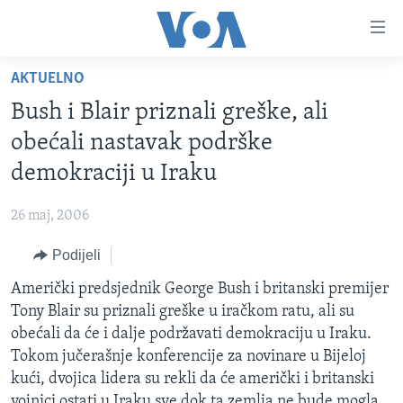
Linkovi
Pređi
na
AKTUELNO
glavni
TV PROGRAM
sadržaj
Bush i Blair priznali greške, ali
VIDEO
Pređi
obećali nastavak podrške
na
FOTOGRAFIJE DANA
demokraciji u Iraku
glavnu
VIJESTI
navigaciju
26 maj, 2006
Idi
NAUKA I TEHNOLOGIJA
SJEDINJENE AMERIČKE DRŽAVE
na
Podijeli
SPECIJALNI PROJEKTI
BOSNA I HERCEGOVINA
pretragu
Američki predsjednik George Bush i britanski premijer
KORUPCIJA
SVIJET
Tony Blair su priznali greške u iračkom ratu, ali su
SLOBODA MEDIJA
obećali da će i dalje podržavati demokraciju u Iraku.
ŽENSKA STRANA
Tokom jučerašnje konferencije za novinare u Bijeloj
kući, dvojica lidera su rekli da će američki i britanski
IZBJEGLIČKA STRANA
vojnici ostati u Iraku sve dok ta zemlja ne bude mogla