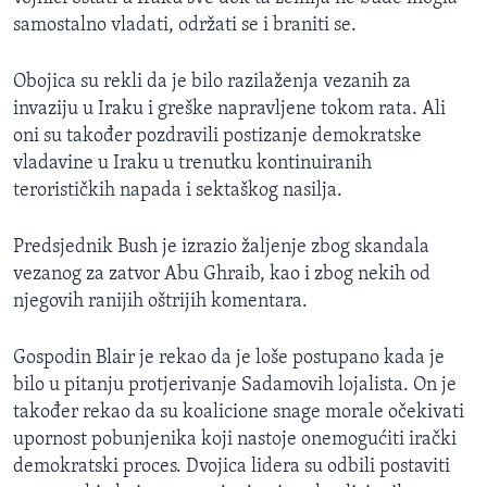
MAGAZIN
samostalno vladati, održati se i braniti se.
O GLASU AMERIKE
Obojica su rekli da je bilo razilaženja vezanih za
invaziju u Iraku i greške napravljene tokom rata. Ali
Learning English
oni su također pozdravili postizanje demokratske
vladavine u Iraku u trenutku kontinuiranih
PRATITE NAS
terorističkih napada i sektaškog nasilja.
Predsjednik Bush je izrazio žaljenje zbog skandala
vezanog za zatvor Abu Ghraib, kao i zbog nekih od
Jezici
njegovih ranijih oštrijih komentara.
Gospodin Blair je rekao da je loše postupano kada je
bilo u pitanju protjerivanje Sadamovih lojalista. On je
također rekao da su koalicione snage morale očekivati
upornost pobunjenika koji nastoje onemogućiti irački
demokratski proces. Dvojica lidera su odbili postaviti