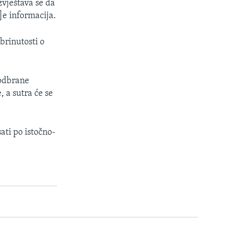
zvještava se da
]e informacija.
brinutosti o
 odbrane
a sutra će se
ati po istočno-