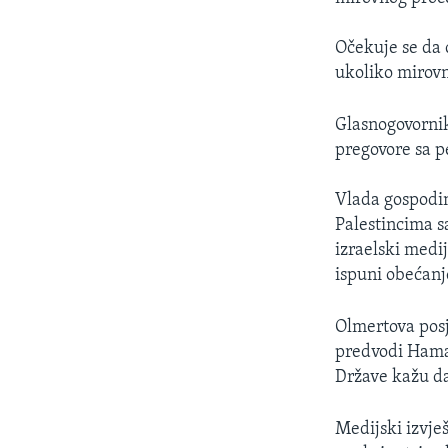
MAGAZIN
O GLASU AMERIKE
Očekuje se da 
ukoliko mirovn
Glasnogovornik
pregovore sa
Vlada gospodin
Palestincima s
izraelski medi
ispuni obećanje
Olmertova posj
predvodi Hamas
Države kažu da
Medijski izvje