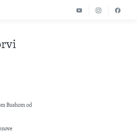
prvi
ikom Bushom od
obnove