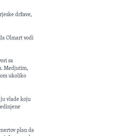
rjeske države,
 da Olmart vodi
ori sa
s. Medjutim,
som ukoliko
ju vlade koju
jedinjene
lmertov plan da