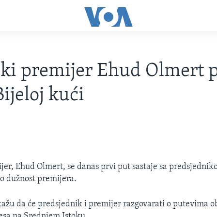
ski premijer Ehud Olmert 
ijeloj kući
ijer, Ehud Olmert, se danas prvi put sastaje sa predsjedn
o dužnost premijera.
 kažu da će predsjednik i premijer razgovarati o putevima 
esa na Srednjem Istoku.