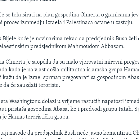
će se fokusirati na plan gospodina Olmerta o granicama jev
i proces izmmedju Izraela i Palestinaca ostane u zastoju.
 Bijele kuće je novinarima rekao da predsjednik Bush želi
 pelaestinskim predsjednikom Mahmoudom Abbasom.
a Olmerta je saopćila da su malo vjerovatni mirovni pregov
ada kada je na vlast došla militantna islamska grupa Hama
ji kažu da je Izrael sprman pregovarati sa gospodinom Aba
 da će zauzdati teroriste.
eta Washingtonu dolazi u vrijeme rastućih napetosti izmed
 i pristaša gospodina Abasa, koji predvodi grupu Fatah. S
 je Hamas teroristička grupa.
štaji navode da predsjednik Bush neće javno komentirati O