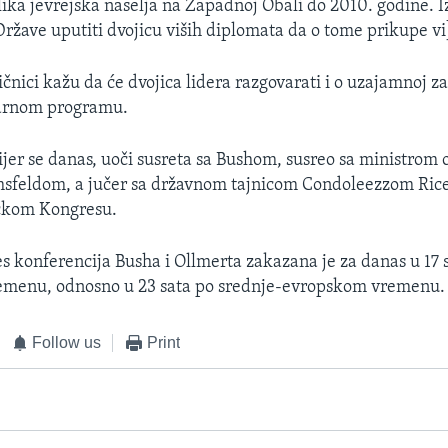
elika jevrejska naselja na Zapadnoj Obali do 2010. godine. I
Države uputiti dvojicu viših diplomata da o tome prikupe vi
čnici kažu da će dvojica lidera razgovarati i o uzajamnoj za
arnom programu.
ijer se danas, uoči susreta sa Bushom, susreo sa ministrom
feldom, a jučer sa državnom tajnicom Condoleezzom Rice, 
ičkom Kongresu.
s konferencija Busha i Ollmerta zakazana je za danas u 17 s
menu, odnosno u 23 sata po srednje-evropskom vremenu.
Follow us
Print