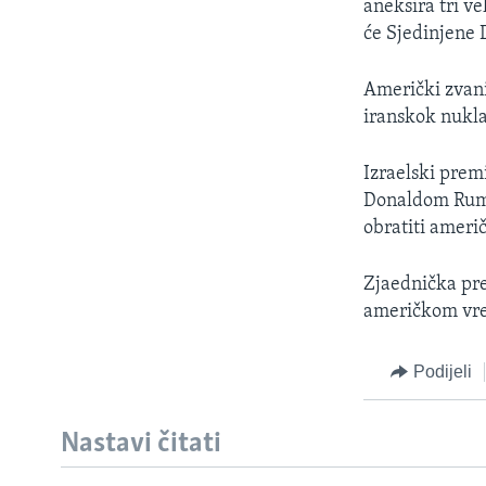
aneksira tri v
će Sjedinjene 
Američki zvani
iranskok nukl
Izraelski prem
Donaldom Rums
obratiti amer
Zjaednička pre
američkom vre
Podijeli
Nastavi čitati