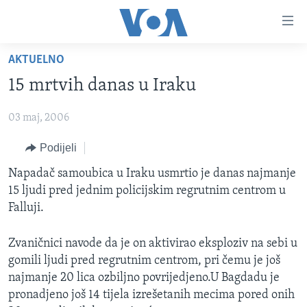
Linkovi
Pređi
na
AKTUELNO
glavni
TV PROGRAM
sadržaj
15 mrtvih danas u Iraku
VIDEO
Pređi
na
03 maj, 2006
FOTOGRAFIJE DANA
glavnu
VIJESTI
Podijeli
navigaciju
Idi
NAUKA I TEHNOLOGIJA
SJEDINJENE AMERIČKE DRŽAVE
Napadač samoubica u Iraku usmrtio je danas najmanje
na
15 ljudi pred jednim policijskim regrutnim centrom u
SPECIJALNI PROJEKTI
BOSNA I HERCEGOVINA
pretragu
Falluji.
KORUPCIJA
SVIJET
Zvaničnici navode da je on aktivirao eksploziv na sebi u
SLOBODA MEDIJA
gomili ljudi pred regrutnim centrom, pri čemu je još
ŽENSKA STRANA
najmanje 20 lica ozbiljno povrijedjeno.U Bagdadu je
pronadjeno još 14 tijela izrešetanih mecima pored onih
IZBJEGLIČKA STRANA