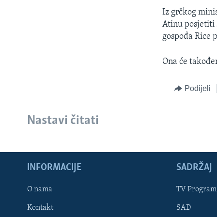
MAGAZIN
Iz grčkog mini
O GLASU AMERIKE
Atinu posjetit
gospođa Rice p
Ona će također
Podijeli
Nastavi čitati
INFORMACIJE
SADRŽAJ
Learning English
O nama
TV Program
Kontakt
SAD
PRATITE NAS