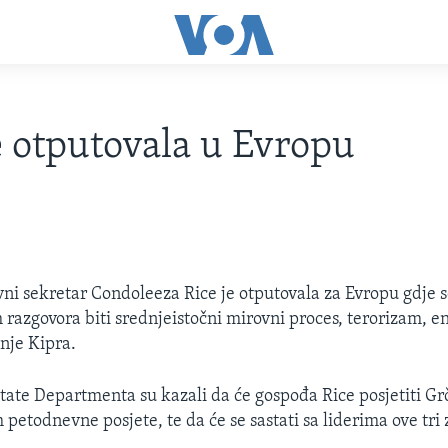
e otputovala u Evropu
ni sekretar Condoleeza Rice je otputovala za Evropu gdje 
h razgovora biti srednjeistočni mirovni proces, terorizam, e
anje Kipra.
tate Departmenta su kazali da će gospođa Rice posjetiti G
petodnevne posjete, te da će se sastati sa liderima ove tri 