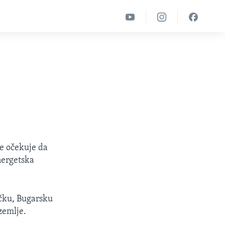
se očekuje da
nergetska
rčku, Bugarsku
zemlje.