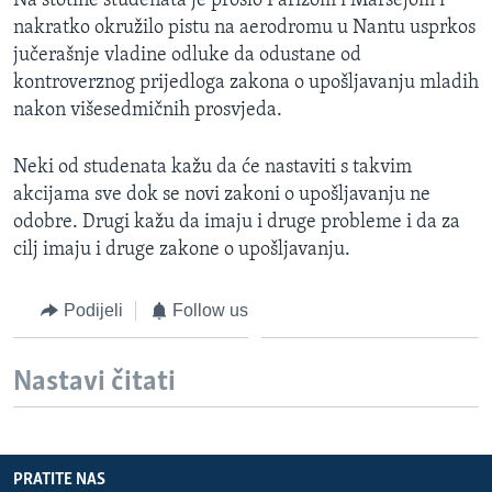
Na stotine studenata je prošlo Parizom i Marsejom i
MAGAZIN
nakratko okružilo pistu na aerodromu u Nantu usprkos
jučerašnje vladine odluke da odustane od
O GLASU AMERIKE
kontroverznog prijedloga zakona o upošljavanju mladih
nakon višesedmičnih prosvjeda.
Learning English
Neki od studenata kažu da će nastaviti s takvim
PRATITE NAS
akcijama sve dok se novi zakoni o upošljavanju ne
odobre. Drugi kažu da imaju i druge probleme i da za
cilj imaju i druge zakone o upošljavanju.
Jezici
Podijeli
Follow us
Nastavi čitati
PRATITE NAS