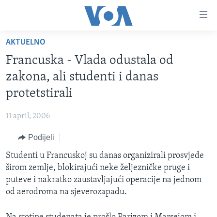
Linkovi
Pređi
na
AKTUELNO
glavni
TV PROGRAM
sadržaj
Francuska - Vlada odustala od
VIDEO
Pređi
zakona, ali studenti i danas
na
FOTOGRAFIJE DANA
protetstirali
glavnu
VIJESTI
navigaciju
11 april, 2006
Idi
NAUKA I TEHNOLOGIJA
SJEDINJENE AMERIČKE DRŽAVE
na
Podijeli
SPECIJALNI PROJEKTI
BOSNA I HERCEGOVINA
pretragu
Studenti u Francuskoj su danas organizirali prosvjede
KORUPCIJA
SVIJET
širom zemlje, blokirajući neke željezničke pruge i
SLOBODA MEDIJA
puteve i nakratko zaustavljajući operacije na jednom
ŽENSKA STRANA
od aerodroma na sjeverozapadu.
IZBJEGLIČKA STRANA